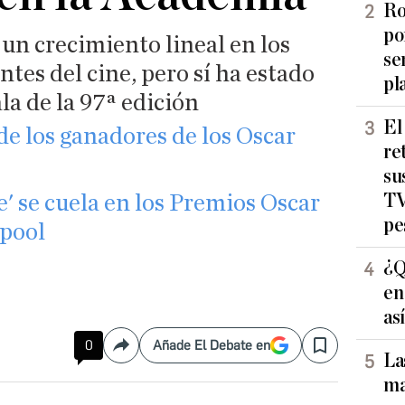
Ro
po
 un crecimiento lineal en los
se
es del cine, pero sí ha estado
pl
la de la 97ª edición
El
de los ganadores de los Oscar
re
su
TV
e' se cuela en los Premios Oscar
pe
dpool
¿Q
en
as
0
Añade El Debate en
Compartir
Save
La
ma