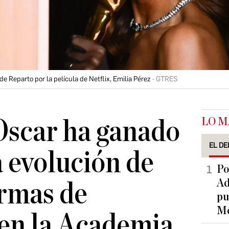
de Reparto por la película de Netflix, Emilia Pérez
GTRES
LO M
Oscar ha ganado
EL DE
a evolución de
Po
Ad
ormas de
pu
Me
en la Academia