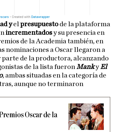
dad y
el
presupuesto
de la plataforma
on
incrementados
y su presencia en
premios de la Academia también, en
as nominaciones a Oscar llegaron a
 parte de la productora, alcanzando
gonistas de la lista fueron
Mank
y
El
o
, ambas situadas en la categoría de
otras, aunque no terminaron
 Premios Oscar de la