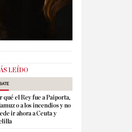
ÁS LEÍDO
BATE
r qué el Rey fue a Paiporta,
amuz o a los incendios y no
ede ir ahora a Ceuta y
lilla