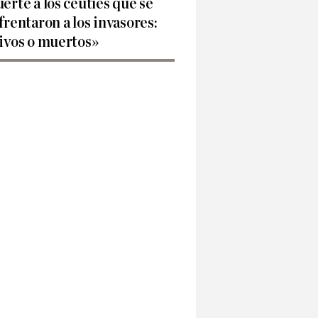
erte a los ceutíes que se
frentaron a los invasores:
ivos o muertos»