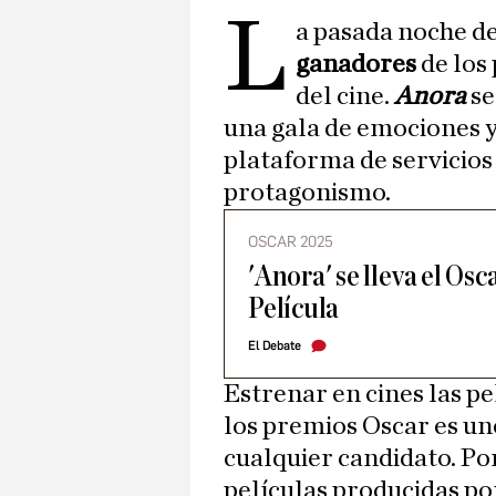
L
a pasada noche de
ganadores
de los
del cine.
Anora
se
una gala de emociones y
plataforma de servicios
protagonismo.
OSCAR 2025
'Anora' se lleva el Os
Película
El Debate
Estrenar en cines las p
los premios Oscar es un
cualquier candidato. Po
películas producidas p