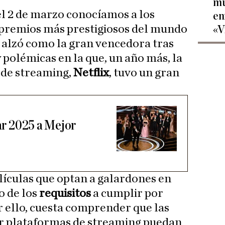
mu
l 2 de marzo conocíamos a los
en
 premios más prestigiosos del mundo
«V
 alzó como la gran vencedora tras
 polémicas en la que, un año más, la
 de streaming,
Netflix
, tuvo un gran
car 2025 a Mejor
elículas que optan a galardones en
o de los
requisitos
a cumplir por
r ello, cuesta comprender que las
or plataformas de streaming puedan