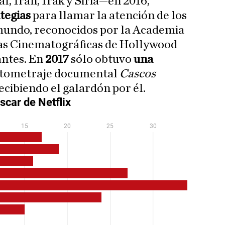
l, Irán, Irak y Siria—en 2016,
ategias
para llamar la atención de los
mundo, reconocidos por la Academia
cias Cinematográficas de Hollywood
ntes. En
2017
sólo obtuvo
una
ortometraje documental
Cascos
ecibiendo el galardón por él.