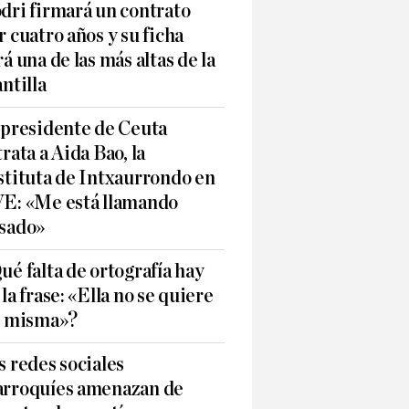
dri firmará un contrato
r cuatro años y su ficha
rá una de las más altas de la
antilla
 presidente de Ceuta
trata a Aida Bao, la
stituta de Intxaurrondo en
E: «Me está llamando
sado»
ué falta de ortografía hay
 la frase: «Ella no se quiere
í misma»?
s redes sociales
rroquíes amenazan de