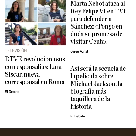
Marta Nebot ataca al
Rey Felipe VI en TVE
para defender a
Sánchez: «Pongo en
duda su promesa de
visitar Ceuta»
TELEVISIÓN
Jorge Aznal
RTVE revoluciona sus
corresponsalías: Lara
Así será la secuela de
Siscar, nueva
la película sobre
corresponsal en Roma
Michael Jackson, la
biografía más
El Debate
taquillera de la
historia
El Debate