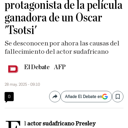
protagonista de la película
ganadora de un Oscar
'Tsotsi'
Se desconocen por ahora las causas del
fallecimiento del actor sudafricano
El Debate
AFP
28 may. 2025 - 09:10
0
Añade El Debate en
Compartir
Save
l
actor sudafricano Presley