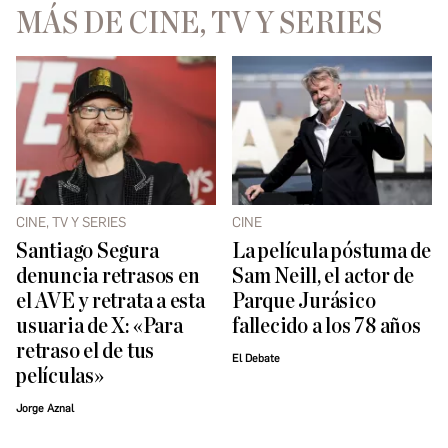
MÁS DE CINE, TV Y SERIES
CINE, TV Y SERIES
CINE
Santiago Segura
La película póstuma de
denuncia retrasos en
Sam Neill, el actor de
el AVE y retrata a esta
Parque Jurásico
usuaria de X: «Para
fallecido a los 78 años
retraso el de tus
El Debate
películas»
Jorge Aznal