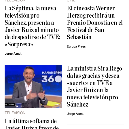
TELEVISIÓN
CINE
La Séptima, la nueva
El cineasta Werner
televisión pro
Herzog recibirá un
Sánchez, presenta a
Premio Donostia en el
Javier Ruiz al minuto
Festival de San
de despedirse de TVE:
Sebastián
«Sorpresa»
Europa Press
Jorge Aznal
La ministra Sira Rego
da las gracias y desea
«suerte» en TVE a
Javier Ruiz en la
nueva televisión pro
Sánchez
TELEVISIÓN
Jorge Aznal
La última soflama de
Javier Ruiz a favor de