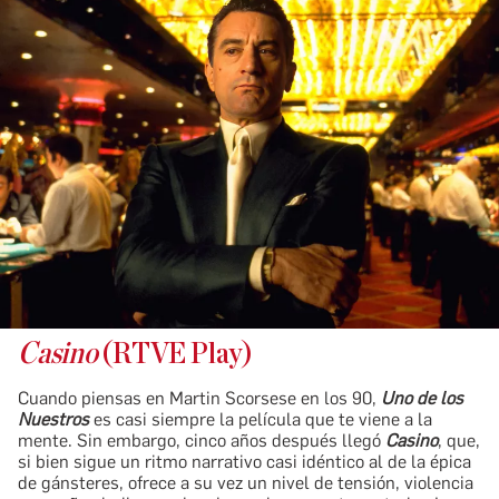
Casino
(RTVE Play)
Cuando piensas en Martin Scorsese en los 90,
Uno de los
Nuestros
es casi siempre la película que te viene a la
mente. Sin embargo, cinco años después llegó
Casino
, que,
si bien sigue un ritmo narrativo casi idéntico al de la épica
de gánsteres, ofrece a su vez un nivel de tensión, violencia