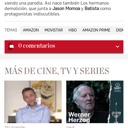
siendo una parodia. Así nace también Los hermanos
demolición, que junta a
Jason Momoa
y
Batista
como
protagonistas indiscutibles.
TEMAS
AMAZON
MOVISTAR
HBO
AMAZON PRIME
DISNE
0
comentarios
MÁS DE CINE, TV Y SERIES