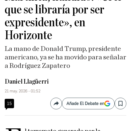
que se libraría por ser
expresidente», en
Horizonte
La mano de Donald Trump, presidente
americano, ya se ha movido para señalar
a Rodríguez Zapatero
Daniel Llagüerri
21 may. 2026 - 01:52
15
Añade El Debate en
Compartir
Save