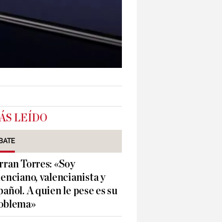
ÁS LEÍDO
BATE
rran Torres: «Soy
lenciano, valencianista y
pañol. A quien le pese es su
oblema»