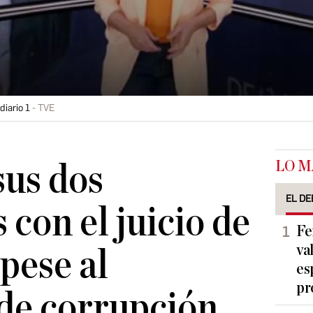
diario 1
TVE
LO M
sus dos
EL DE
 con el juicio de
Fe
va
pese al
es
pr
de corrupción