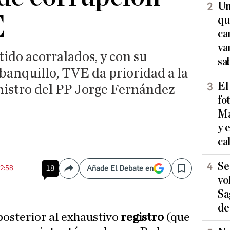
Un
E
qu
ca
va
ido acorralados, y con su
sa
banquillo, TVE da prioridad a la
El
nistro del PP Jorge Fernández
fo
Ma
y 
ca
Se
22:58
18
Añade El Debate en
Compartir
Save
vo
Sa
de
 posterior al exhaustivo
registro
(que