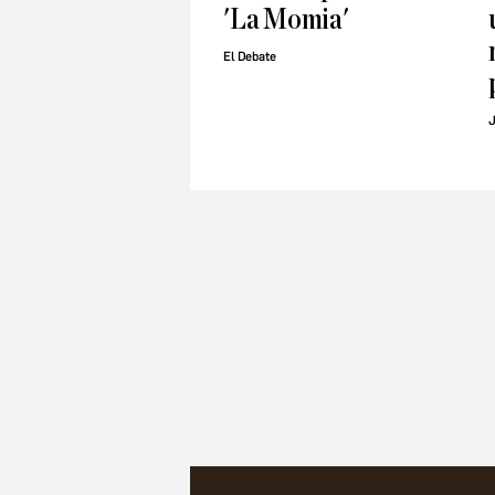
'La Momia'
El Debate
J