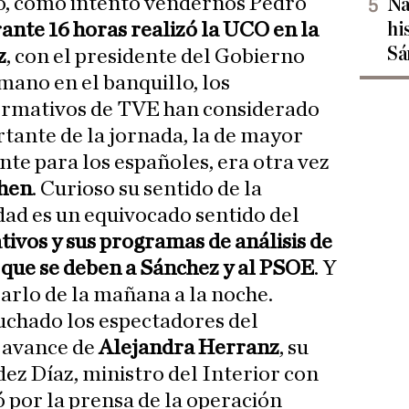
o, como intentó vendernos Pedro
Na
hi
ante 16 horas realizó la UCO en la
Sá
z
, con el presidente del Gobierno
mano en el banquillo, los
formativos de TVE han considerado
rtante de la jornada, la de mayor
nte para los españoles, era otra vez
chen
. Curioso su sentido de la
dad es un equivocado sentido del
tivos y sus programas de análisis de
 que se deben a Sánchez y al PSOE
. Y
rlo de la mañana a la noche.
uchado los espectadores del
e avance de
Alejandra Herranz
, su
z Díaz, ministro del Interior con
ó por la prensa de la operación