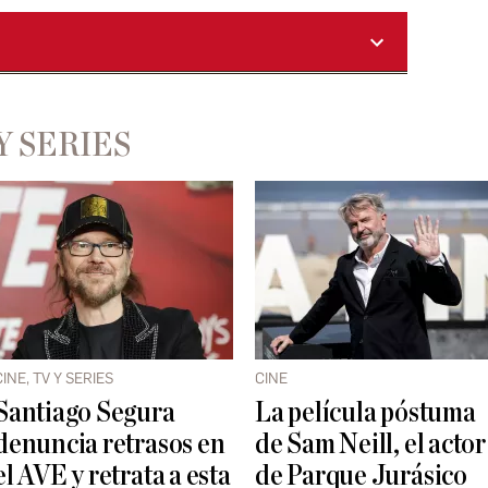
Y SERIES
CINE, TV Y SERIES
CINE
Santiago Segura
La película póstuma
denuncia retrasos en
de Sam Neill, el actor
el AVE y retrata a esta
de Parque Jurásico