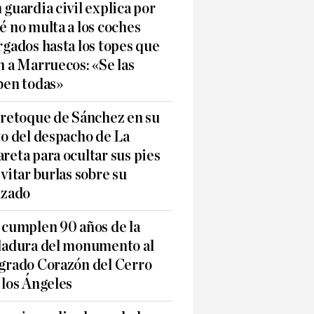
 guardia civil explica por
é no multa a los coches
rgados hasta los topes que
n a Marruecos: «Se las
ben todas»
 retoque de Sánchez en su
to del despacho de La
reta para ocultar sus pies
evitar burlas sobre su
lzado
 cumplen 90 años de la
ladura del monumento al
grado Corazón del Cerro
 los Ángeles