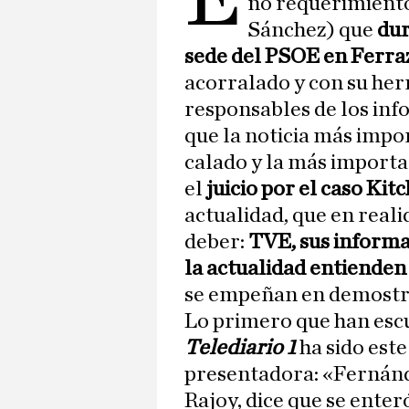
no requerimient
Sánchez) que
dur
sede del PSOE en Ferra
acorralado y con su her
responsables de los in
que la noticia más impo
calado y la más importa
el
juicio por el caso Kit
actualidad, que en reali
deber:
TVE, sus informa
la actualidad entienden
se empeñan en demostra
Lo primero que han esc
Telediario 1
ha sido est
presentadora: «Fernánde
Rajoy, dice que se enter