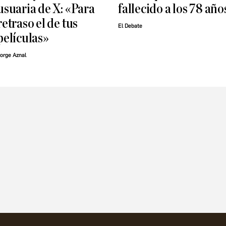
usuaria de X: «Para
fallecido a los 78 año
retraso el de tus
El Debate
películas»
orge Aznal