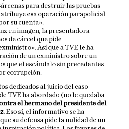
Bárcenas para destruir las pruebas
y atribuye esa operación parapolicial
por su cuenta».
nz en imagen, la presentadora
os de cárcel que pide
exministro». Así que a TVE le ha
ración de un exministro sobre un
s que el escándalo sin precedentes
or corrupción.
s dedicados al juicio del caso
 de TVE ha abordado (no le quedaba
contra el hermano del presidente del
ez
. Eso sí, el informativo se ha
que su defensa pide la nulidad de un
e inspiración política. Los favores de