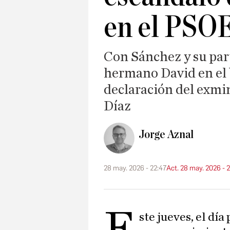
en el PSO
Con Sánchez y su part
hermano David en el 
declaración del exmi
Díaz
Jorge Aznal
28 may. 2026 - 22:47
Act. 28 may. 2026 - 
E
ste jueves, el día