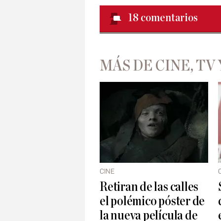
18
comentarios
MÁS DE CINE, TV 
CINE
Retiran de las calles
el polémico póster de
la nueva película de