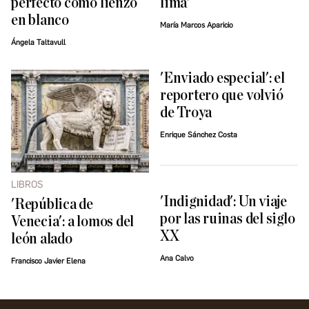
perfecto como lienzo
lima'
en blanco
María Marcos Aparicio
Ángela Taltavull
'Enviado especial': el
reportero que volvió
de Troya
Enrique Sánchez Costa
LIBROS
'Indignidad': Un viaje
'República de
por las ruinas del siglo
Venecia': a lomos del
XX
león alado
Ana Calvo
Francisco Javier Elena