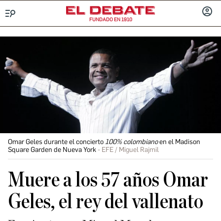
FUNDADO EN 1910
Menú
INICIA
SESIÓ
Omar Geles durante el concierto
100% colombiano
en el Madison
Square Garden de Nueva York
EFE / Miguel Rajmil
Muere a los 57 años Omar
Geles, el rey del vallenato