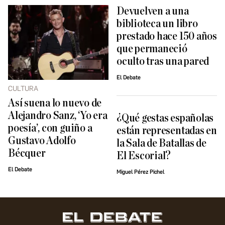
Devuelven a una
biblioteca un libro
prestado hace 150 años
que permaneció
oculto tras una pared
El Debate
CULTURA
Así suena lo nuevo de
Alejandro Sanz, ‘Yo era
¿Qué gestas españolas
poesía’, con guiño a
están representadas en
Gustavo Adolfo
la Sala de Batallas de
Bécquer
El Escorial?
El Debate
Miguel Pérez Pichel