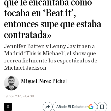
que le encantaba cómo
tocaba en ‘Beat it’,
entonces supe que estaba
contratada»
Jennifer Batten y Lenny Jay traen a
Madrid 'This is Michael', el show que
recrea fielmente los espectáculos de
Michael Jackson
Miguel Pérez Pichel
19 nov. 2025 - 04:30
0
Añade El Debate en
Compartir
Save