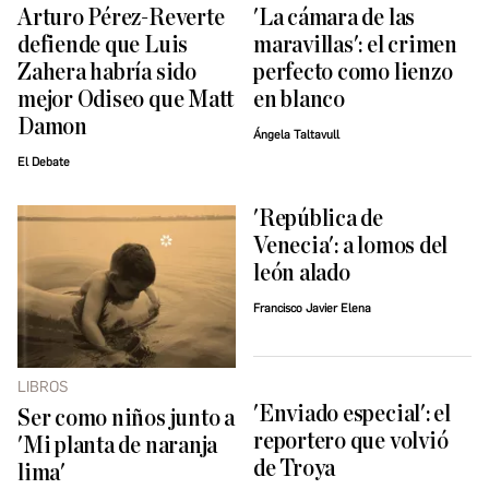
Arturo Pérez-Reverte
'La cámara de las
defiende que Luis
maravillas': el crimen
Zahera habría sido
perfecto como lienzo
mejor Odiseo que Matt
en blanco
Damon
Ángela Taltavull
El Debate
'República de
Venecia': a lomos del
león alado
Francisco Javier Elena
LIBROS
'Enviado especial': el
Ser como niños junto a
reportero que volvió
'Mi planta de naranja
de Troya
lima'