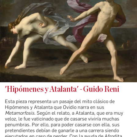
'Hipómenes y Atalanta' - Guido Reni
Esta pieza representa un pasaje del mito clásico de
Hipómenes y Atalanta que Ovidio narra en sus
Metamorfosis
. Según el relato, a Atalanta, que era muy
veloz, le fue vaticinado que de casarse viviría muchas
penumbras. Por ello, para poder casarse con ella, sus
pretendientes debían de ganarle a una carrera siendo
ejecutados en caso de perder. Con la ayuda de Afrodita,