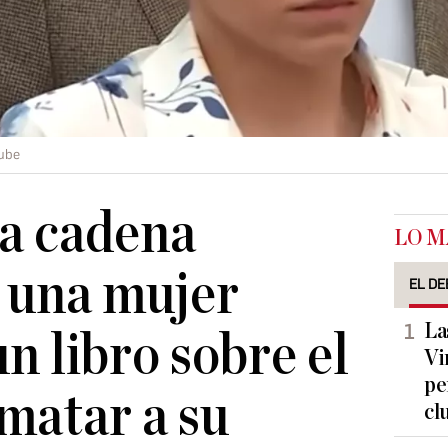
ube
a cadena
LO M
 una mujer
EL DE
La
n libro sobre el
Vi
pe
 matar a su
cl