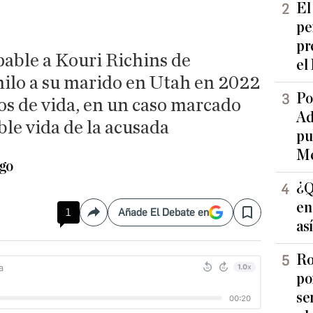
El
pe
pr
pable a Kouri Richins de
el
ilo a su marido en Utah en 2022
Po
os de vida, en un caso marcado
Ad
ble vida de la acusada
pu
Me
ago
¿Q
en
1
Añade El Debate en
Compartir
Save
as
Ro
po
se