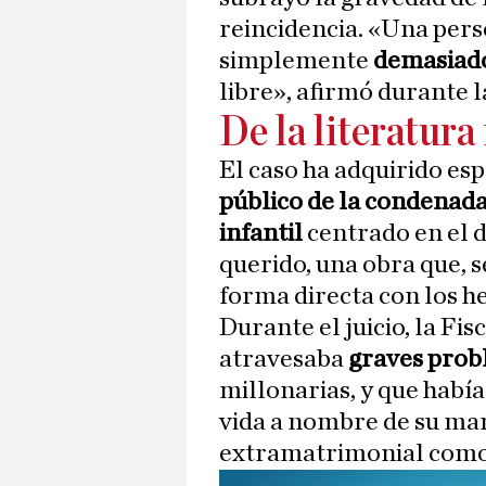
reincidencia. «Una per
simplemente
demasiado
libre», afirmó durante la
De la literatura 
El caso ha adquirido es
público de la condenada
infantil
centrado en el d
querido, una obra que, 
forma directa con los h
Durante el juicio, la Fi
atravesaba
graves prob
millonarias, y que habí
vida a nombre de su ma
extramatrimonial como 