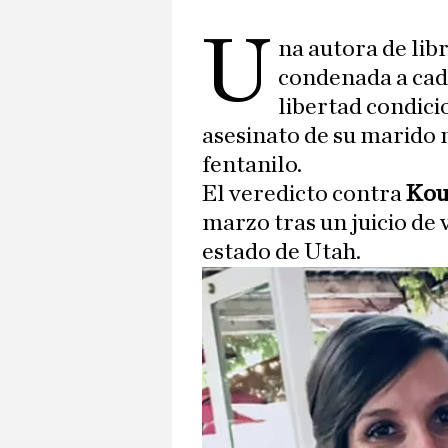
U
na autora de libr
condenada a cade
libertad condici
asesinato de su marid
fentanilo.
El veredicto contra
Kou
marzo tras un juicio de
estado de Utah.