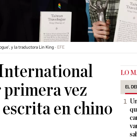
gue', y la traductora Lin King
EFE
International
LO M
 primera vez
EL DE
Un
 escrita en chino
qu
ca
va
sa