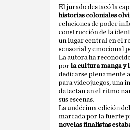
El jurado destacó la cap
historias coloniales olv
relaciones de poder infl
construcción de la ide
un lugar central en el r
sensorial y emocional po
La autora ha reconocido
por
la cultura manga y l
dedicarse plenamente a 
para videojuegos, una in
detectan en el ritmo nar
sus escenas.
La undécima edición de
marcada por la fuerte 
novelas finalistas esta