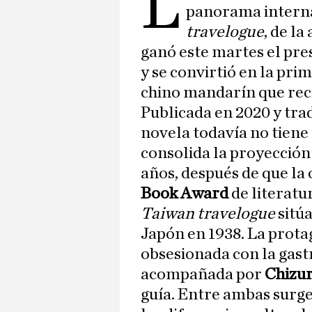
L
panorama interna
travelogue
, de l
ganó este martes el pre
y se convirtió en la pri
chino mandarín que reci
Publicada en 2020 y tra
novela todavía no tiene
consolida la proyección 
años, después de que la
Book Award
de literatu
Taiwan travelogue
sitú
Japón en 1938. La prota
obsesionada con la gast
acompañada por
Chizu
guía. Entre ambas surg