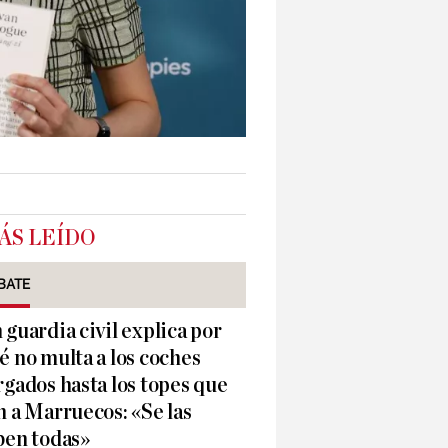
ÁS LEÍDO
BATE
 guardia civil explica por
é no multa a los coches
rgados hasta los topes que
n a Marruecos: «Se las
ben todas»