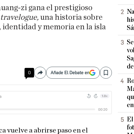
uang-zi gana el prestigioso
Na
travelogue,
una historia sobre
hi
 identidad y memoria en la isla
Sá
Se
vo
Sa
de
0
Añade El Debate en
Compartir
Save
Ro
Ma
qu
en
El
fo
ica vuelve a abrirse paso en el