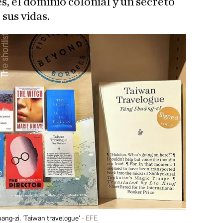
es, el dominio colonial y un secreto
sus vidas.
ang-zi, 'Taiwan travelogue'
EFE