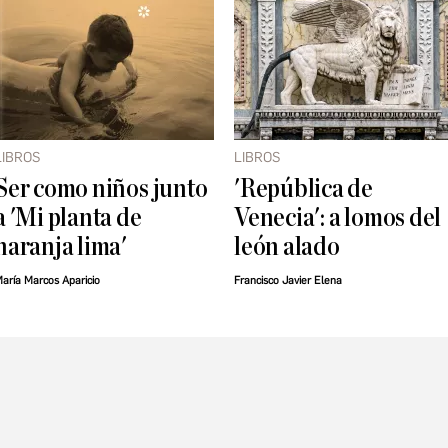
LIBROS
LIBROS
Ser como niños junto
'República de
a 'Mi planta de
Venecia': a lomos del
naranja lima'
león alado
aría Marcos Aparicio
Francisco Javier Elena