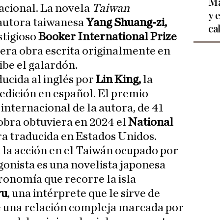
Ma
cional. La novela
Taiwan
y 
a autora taiwanesa
Yang Shuang-zi,
ca
stigioso
Booker International Prize
mera obra escrita originalmente en
be el galardón.
ducida al inglés por
Lin King,
la
 edición en español. El premio
internacional de la autora, de 41
 obra obtuviera en 2024 el
National
ra traducida en Estados Unidos.
a la acción en el Taiwán ocupado por
gonista es una novelista japonesa
ronomía que recorre la isla
ru
, una intérprete que le sirve de
e una relación compleja marcada por