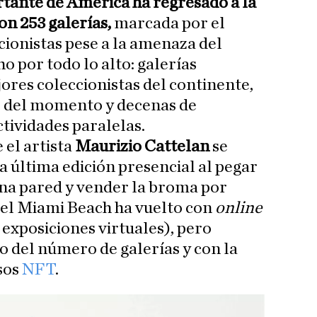
rtante de América ha regresado a la
on 253 galerías,
marcada por el
cionistas pese a la amenaza del
ho por todo lo alto: galerías
ores coleccionistas del continente,
os del momento y decenas de
ctividades paralelas.
 el artista
Maurizio Cattelan
se
la última edición presencial al pegar
una pared y vender la broma por
sel Miami Beach ha vuelto con
online
 exposiciones virtuales), pero
 del número de galerías y con la
sos
NFT
.