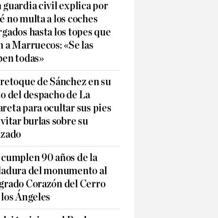
 guardia civil explica por
é no multa a los coches
rgados hasta los topes que
n a Marruecos: «Se las
ben todas»
 retoque de Sánchez en su
to del despacho de La
reta para ocultar sus pies
evitar burlas sobre su
lzado
 cumplen 90 años de la
ladura del monumento al
grado Corazón del Cerro
 los Ángeles