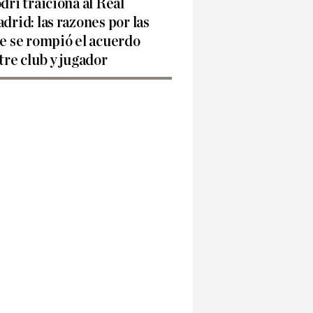
dri traiciona al Real
drid: las razones por las
e se rompió el acuerdo
tre club y jugador