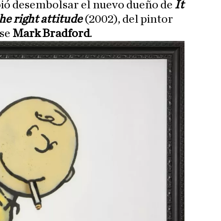
ió desembolsar el nuevo dueño de
It
he right attitude
(2002), del pintor
nse
Mark Bradford
.