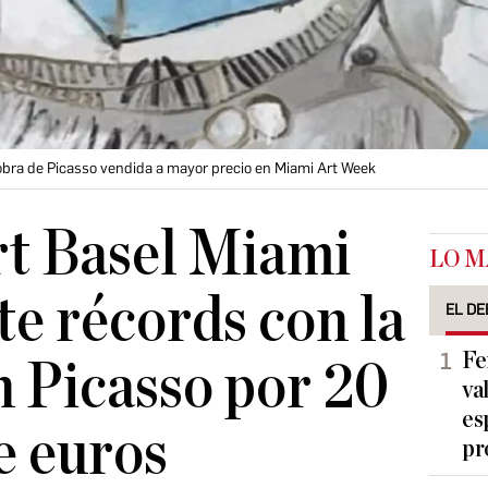
obra de Picasso vendida a mayor precio en Miami Art Week
rt Basel Miami
LO M
te récords con la
EL DE
Fe
n Picasso por 20
va
es
e euros
pr