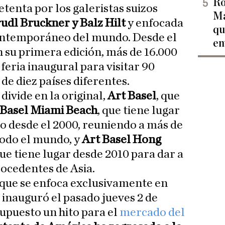
Ro
etenta por los galeristas suizos
Ma
udl Bruckner y Balz Hilt
y enfocada
qu
ontemporáneo del mundo. Desde el
en
en su primera edición, más de 16.000
feria inaugural para visitar 90
 de diez países diferentes.
divide en la original,
Art Basel
, que
 Basel Miami Beach
, que tiene lugar
o desde el 2000, reuniendo a más de
todo el mundo, y
Art Basel Hong
que tiene lugar desde 2010 para dar a
rocedentes de Asia.
 que se enfoca exclusivamente en
inauguró el pasado jueves 2 de
supuesto un hito para el
mercado del