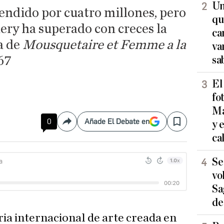
Un
endido por cuatro millones, pero
qu
ery ha superado con creces la
ca
ta de
Mousquetaire et Femme a la
va
67
sa
El
fo
Ma
0
Añade El Debate en
y 
Compartir
Save
ca
Se
vo
Sa
de
eria internacional de arte creada en