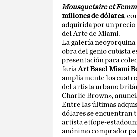
Mousquetaire et Femme
millones de dólares
, co
adquirida por un precio 
del Arte de Miami.
La galería neoyorquina
obra del genio cubista 
presentación para colecc
feria
Art Basel Miami B
ampliamente los cuatro
del artista urbano brit
Charlie Brown», anuncia
Entre las últimas adqui
dólares se encuentran
artista etíope-estadou
anónimo comprador pagó