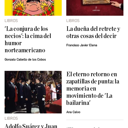
LIBROS
LIBROS
'La conjura de los
La dueña del retrete y
necios': la cima del
otras cosas del decir
humor
Francisco Javier Elena
norteamericano
Gonzalo Cabello de los Cobos
El eterno retorno en
zapatillas de punta: la
memoria en
movimiento de 'La
bailarina'
Ana Calvo
LIBROS
Adolfo Suárez y Juan