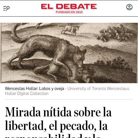
FUNDADO EN 1910
Menú
INICIA
SESIÓ
Wenceslas Hollar: Lobos y oveja
University of Toronto Wenceslaus
Hollar Digital Collection
Mirada nítida sobre la
libertad, el pecado, la