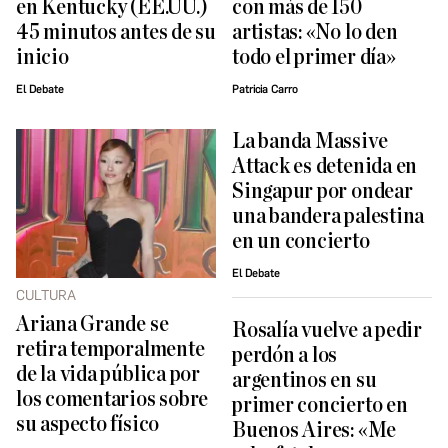
en Kentucky (EE.UU.)
con más de 150
45 minutos antes de su
artistas: «No lo den
inicio
todo el primer día»
El Debate
Patricia Carro
La banda Massive
Attack es detenida en
Singapur por ondear
una bandera palestina
en un concierto
El Debate
CULTURA
Ariana Grande se
Rosalía vuelve a pedir
retira temporalmente
perdón a los
de la vida pública por
argentinos en su
los comentarios sobre
primer concierto en
su aspecto físico
Buenos Aires: «Me