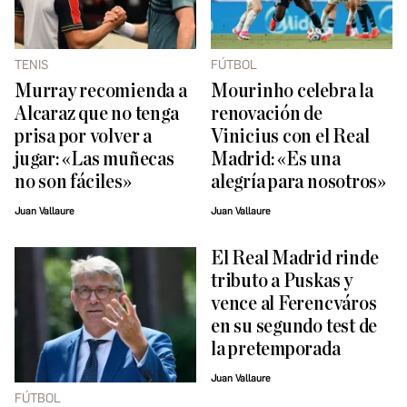
TENIS
FÚTBOL
Murray recomienda a
Mourinho celebra la
Alcaraz que no tenga
renovación de
prisa por volver a
Vinicius con el Real
jugar: «Las muñecas
Madrid: «Es una
no son fáciles»
alegría para nosotros»
Juan Vallaure
Juan Vallaure
El Real Madrid rinde
tributo a Puskas y
vence al Ferencváros
en su segundo test de
la pretemporada
Juan Vallaure
FÚTBOL