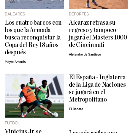
BALEARES
DEPORTES
Los cuatro barcos con
Alcaraz retrasa su
los que la Armada
regreso y tampoco
busca reconquistar la
jugará el Masters 1000
Copa del Rey 18 años
de Cincinnati
después
Alejandro de Santiago
Mayte Amorós
El España - Inglaterra
de la Liga de Naciones
se jugará en el
Metropolitano
El Debate
FÚTBOL
Vinicius Jr. se