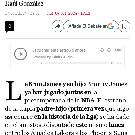
Raúl González
07 oct. 2024 - 12:57
Act. 07 oct. 2024 - 13:12
0
Añade El Debate en
Compartir
Save
L
eBron James y su hijo
Bronny James
ya han jugado juntos en
la
pretemporada de la
NBA
. El estreno
de la dupla
padre-hijo
(
primera vez
que algo
así ocurre
en la historia de la liga
) se ha dado
en el amistoso disputado
este
mismo
lunes
entre los Ángeles Lakers y los Phoenix Suns