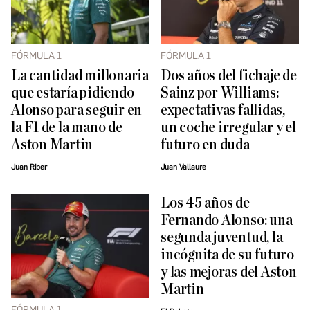
FÓRMULA 1
FÓRMULA 1
La cantidad millonaria
Dos años del fichaje de
que estaría pidiendo
Sainz por Williams:
Alonso para seguir en
expectativas fallidas,
la F1 de la mano de
un coche irregular y el
Aston Martin
futuro en duda
Juan Riber
Juan Vallaure
Los 45 años de
Fernando Alonso: una
segunda juventud, la
incógnita de su futuro
y las mejoras del Aston
Martin
FÓRMULA 1