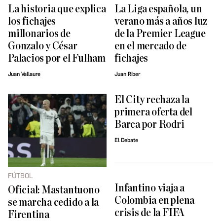
La historia que explica
La Liga española, un
los fichajes
verano más a años luz
millonarios de
de la Premier League
Gonzalo y César
en el mercado de
Palacios por el Fulham
fichajes
Juan Vallaure
Juan Riber
El City rechaza la
primera oferta del
Barca por Rodri
El Debate
FÚTBOL
Infantino viaja a
Oficial: Mastantuono
Colombia en plena
se marcha cedido a la
crisis de la FIFA
Firentina