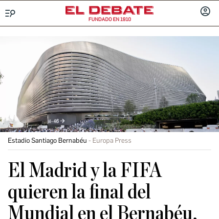
FUNDADO EN 1910
Menú
INICIA
SESIÓ
Estadio Santiago Bernabéu
Europa Press
El Madrid y la FIFA
quieren la final del
Mundial en el Bernabéu,