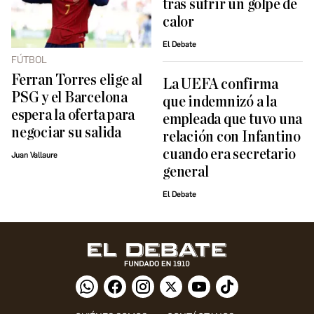
tras sufrir un golpe de
calor
El Debate
FÚTBOL
Ferran Torres elige al
La UEFA confirma
PSG y el Barcelona
que indemnizó a la
espera la oferta para
empleada que tuvo una
negociar su salida
relación con Infantino
cuando era secretario
Juan Vallaure
general
El Debate