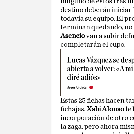
ninguno de estos tres fu
destino deberán iniciar
todavía su equipo. El pr
terminan quedando, no 
Asencio
van a subir def
completarán el cupo.
Lucas Vázquez se despi
abierta a volver: «A m
diré adiós»
Jesús Urdiola
Estas 25 fichas hacen 
fichajes.
Xabi Alonso
le 
incorporación de otro c
la zaga, pero ahora mism