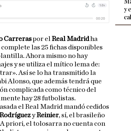
Ma
y 
ca
o Carreras
por el
Real Madrid
ha
 complete las 25 fichas disponibles
plantilla. Ahora mismo no hay
jes y se utiliza el mítico lema de:
trar». Así se lo ha transmitido la
abi Alonso, que además tendrá que
ión complicada como técnico del
lmente hay 28 futbolistas.
pasada el Real Madrid mandó cedidos
 Rodríguez
y
Reinier
, sí, el brasileño
 A priori, el tolosarra no cuenta con