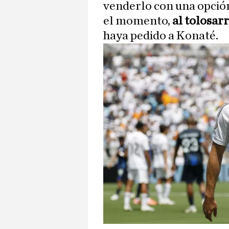
venderlo con una opci
el momento,
al tolosar
haya pedido a Konaté.