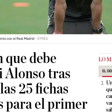
ento con el Real Madrid
GTRES
n que debe
LO M
 Alonso tras
EL DE
Un
las 25 fichas
qu
ca
s para el primer
va
sa