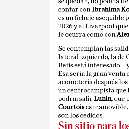
se quedan, no podría lle
contar con
Ibrahima K
es un fichaje asequible 
2026 y el Liverpool quie
le ocurra como con
Ale
Se contemplan las salid
lateral izquierdo, la d
Betis está interesado— y
Esa sería la gran venta 
acometería después los 
un centrocampista que h
podría salir
Lunin
, que
Courtois
es inamovible.
son los cedidos.
Sin sitio para l