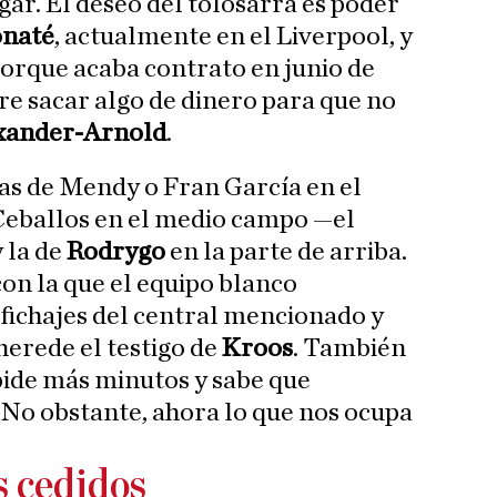
gar. El deseo del tolosarra es poder
onaté
, actualmente en el Liverpool, y
porque acaba contrato en junio de
re sacar algo de dinero para que no
xander-Arnold
.
as de Mendy o Fran García en el
e Ceballos en el medio campo —el
 la de
Rodrygo
en la parte de arriba.
con la que el equipo blanco
fichajes del central mencionado y
erede el testigo de
Kroos
. También
 pide más minutos y sabe que
 No obstante, ahora lo que nos ocupa
os cedidos