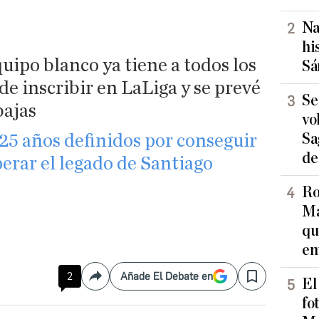
Na
hi
ipo blanco ya tiene a todos los
Sá
e inscribir en LaLiga y se prevé
Se
bajas
vo
Sa
25 años definidos por conseguir
de
erar el legado de Santiago
Ro
Ma
qu
en
2
Añade El Debate en
Compartir
Save
El
fo