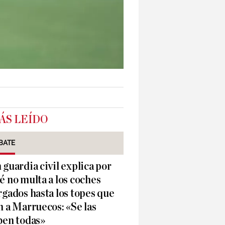
ÁS LEÍDO
BATE
 guardia civil explica por
é no multa a los coches
rgados hasta los topes que
n a Marruecos: «Se las
ben todas»