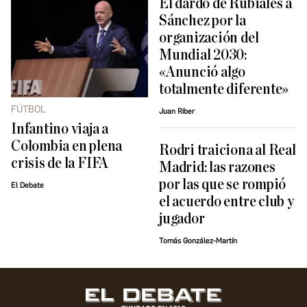
El dardo de Rubiales a
Sánchez por la
organización del
Mundial 2030:
«Anunció algo
totalmente diferente»
FÚTBOL
Juan Riber
Infantino viaja a
Colombia en plena
Rodri traiciona al Real
crisis de la FIFA
Madrid: las razones
por las que se rompió
El Debate
el acuerdo entre club y
jugador
Tomás González-Martín