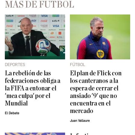
MÁS DE FÚTBOL
DEPORTES
FÚTBOL
La rebelión de las
El plan de Flick con
federaciones obliga a
los canteranos a la
la FIFA a entonar el
espera de cerrar el
'mea culpa' por el
ansiado '9' que no
Mundial
encuentra en el
mercado
El Debate
Juan Vallaure