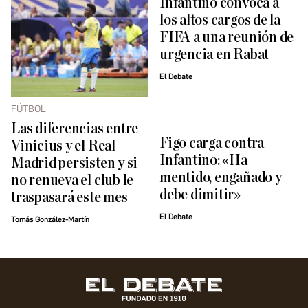
Infantino convoca a
los altos cargos de la
FIFA a una reunión de
urgencia en Rabat
El Debate
FÚTBOL
Las diferencias entre
Figo carga contra
Vinicius y el Real
Infantino: «Ha
Madrid persisten y si
mentido, engañado y
no renueva el club le
debe dimitir»
traspasará este mes
El Debate
Tomás González-Martín