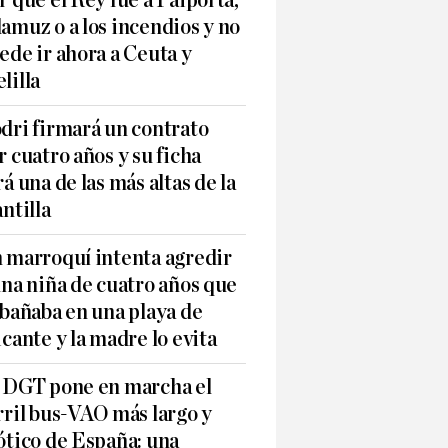
r qué el Rey fue a Paiporta,
amuz o a los incendios y no
ede ir ahora a Ceuta y
lilla
dri firmará un contrato
r cuatro años y su ficha
rá una de las más altas de la
antilla
 marroquí intenta agredir
una niña de cuatro años que
 bañaba en una playa de
icante y la madre lo evita
 DGT pone en marcha el
rril bus-VAO más largo y
ótico de España: una