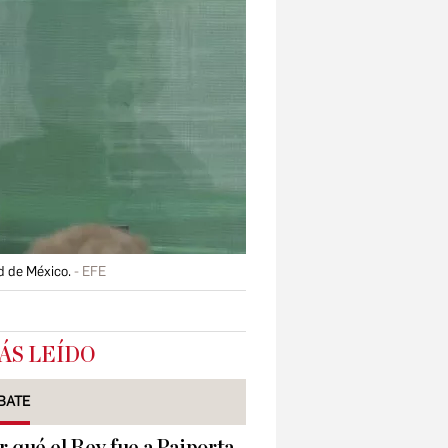
d de México.
EFE
ÁS LEÍDO
BATE