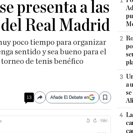
Po
 se presenta a las
Ad
pu
 del Real Madrid
Me
Ro
muy poco tiempo para organizar
po
nga sentido y sea bueno para el
se
 torneo de tenis benéfico
pl
Un
a 
se
13
Añade El Debate en
Compartir
Save
Al
La
ca
ca