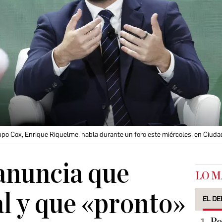
upo Cox, Enrique Riquelme, habla durante un foro este miércoles, en Ciuda
anuncia que
LO M
al y que «pronto»
EL DE