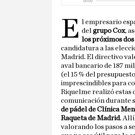
E
l empresario es
del
grupo Cox
, a
los próximos dos 
candidatura a las elecci
Madrid. El directivo va
aval bancario de 187 mi
(el 15 % del presupuesto 
imprescindibles para co
Riquelme realizó estas 
comunicación durante su
de pádel de Clínica Me
Raqueta de Madrid
. All
valorando los pasos a s