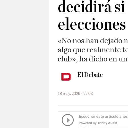
decidirá si
elecciones
«No nos han dejado 
algo que realmente te
club», ha dicho en un
El Debate
18 may. 2026 - 22:08