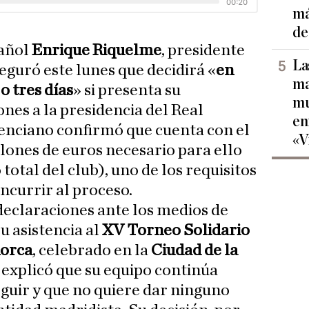
má
de
pañol
Enrique Riquelme
, presidente
La
seguró este lunes que decidirá «
en
ma
o tres días
» si presenta su
mu
ones a la presidencia del Real
en
lenciano confirmó que cuenta con el
«V
llones de euros necesario para ello
total del club), uno de los requisitos
ncurrir al proceso.
declaraciones ante los medios de
 asistencia al
XV Torneo Solidario
norca
, celebrado en la
Ciudad de la
í explicó que su equipo continúa
eguir y que no quiere dar ninguno