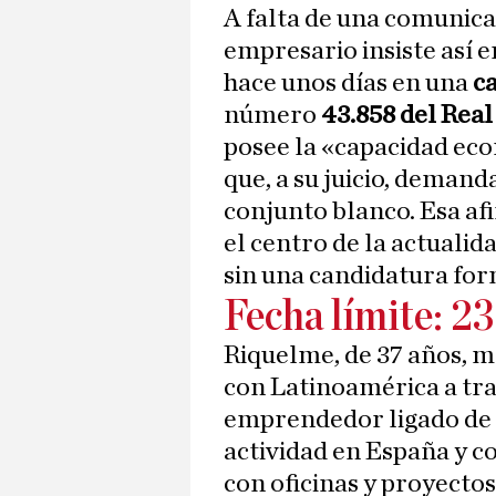
A falta de una comunicac
empresario insiste así 
hace unos días en una
c
número
43.858 del Rea
posee la «capacidad eco
que, a su juicio, demand
conjunto blanco. Esa af
el centro de la actualid
sin una candidatura fo
Fecha límite: 2
Riquelme, de 37 años, m
con Latinoamérica a trav
emprendedor ligado de f
actividad en España y 
con oficinas y proyecto