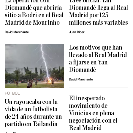
La operación con
Ya es oficial: Yan
Diomandé que abriría
Diomandé llega al Real
sitio a Rodri en el Real
Madrid por 125
Madrid de Mourinho
millones más variables
David Marchante
Juan Riber
Los motivos que han
llevado al Real Madrid
a fijarse en Yan
Diomandé
David Marchante
FÚTBOL
El inesperado
Un rayo acaba con la
movimiento de
vida de un futbolista
Vinicius en plena
de 24 años durante un
negociación con el
partido en Tailandia
Real Madrid