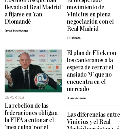
Los motivos que han
El inesperado
llevado al Real Madrid
movimiento de
a fijarse en Yan
Vinicius en plena
Diomandé
negociación con el
Real Madrid
David Marchante
El Debate
El plan de Flick con
los canteranos a la
espera de cerrar el
ansiado '9' que no
encuentra en el
mercado
DEPORTES
Juan Vallaure
La rebelión de las
federaciones obliga a
Las diferencias entre
la FIFA a entonar el
Vinicius y el Real
'mea culpa' por el