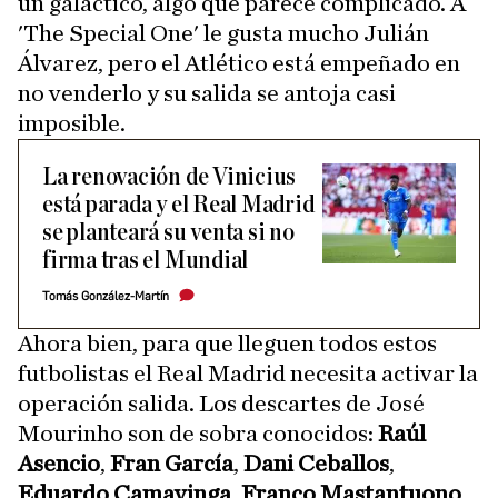
un galáctico, algo que parece complicado. A
'The Special One' le gusta mucho Julián
Álvarez, pero el Atlético está empeñado en
no venderlo y su salida se antoja casi
imposible.
La renovación de Vinicius
está parada y el Real Madrid
se planteará su venta si no
firma tras el Mundial
Tomás González-Martín
Ahora bien, para que lleguen todos estos
futbolistas el Real Madrid necesita activar la
operación salida. Los descartes de José
Mourinho son de sobra conocidos:
Raúl
Asencio
,
Fran García
,
Dani Ceballos
,
Eduardo Camavinga
,
Franco Mastantuono
,