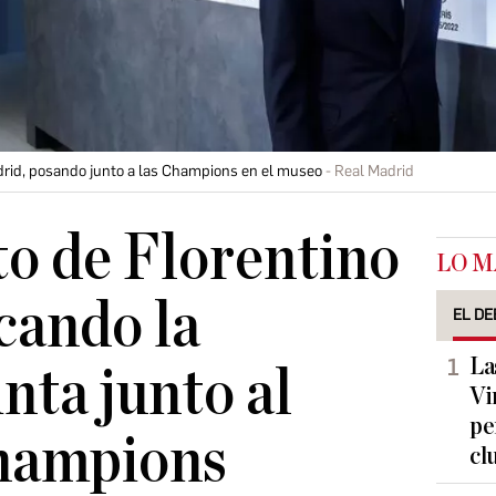
adrid, posando junto a las Champions en el museo
Real Madrid
o de Florentino
LO M
cando la
EL DE
La
ta junto al
Vi
pe
Champions
cl