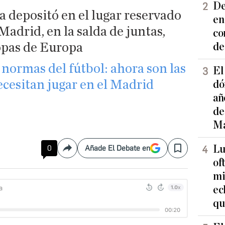
De
a depositó en el lugar reservado
en
Madrid, en la salda de juntas,
co
opas de Europa
de
 normas del fútbol: ahora son las
El
necesitan jugar en el Madrid
dó
añ
de
Ma
Lu
0
Añade El Debate en
Compartir
Save
of
mi
ec
qu