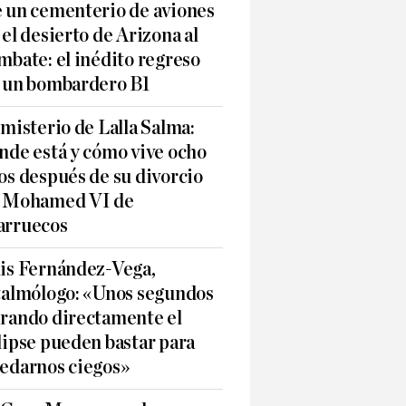
 un cementerio de aviones
 el desierto de Arizona al
mbate: el inédito regreso
 un bombardero B1
 misterio de Lalla Salma:
nde está y cómo vive ocho
os después de su divorcio
 Mohamed VI de
rruecos
is Fernández-Vega,
talmólogo: «Unos segundos
rando directamente el
lipse pueden bastar para
edarnos ciegos»