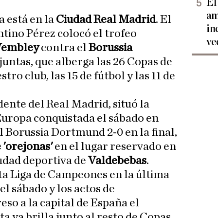
El
am
a está en la
Ciudad Real Madrid
. El
in
tino Pérez colocó el trofeo
ve
embley
contra el
Borussia
 juntas, que alberga las 26 Copas de
ro club, las 15 de fútbol y las 11 de
idente del Real Madrid, situó la
uropa conquistada el sábado en
 Borussia Dortmund 2-0 en la final,
 'orejonas'
en el lugar reservado en
ciudad deportiva de
Valdebebas
.
xta Liga de Campeones en la última
el sábado y los actos de
eso a la capital de España el
a ya brilla junto al resto de Copas