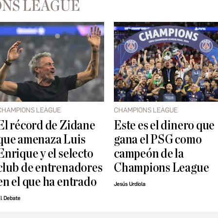
ONS LEAGUE
CHAMPIONS LEAGUE
CHAMPIONS LEAGUE
El récord de Zidane
Este es el dinero que
que amenaza Luis
gana el PSG como
Enrique y el selecto
campeón de la
club de entrenadores
Champions League
en el que ha entrado
Jesús Urdiola
l Debate