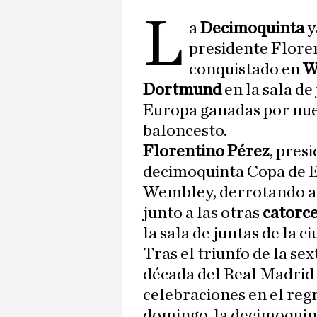
L
a
Decimoquinta
y
presidente Floren
conquistado en
W
Dortmund
en la sala de
Europa ganadas por nuest
baloncesto.
Florentino Pérez
, pres
decimoquinta Copa de E
Wembley, derrotando al
junto a las otras
catorce
la sala de juntas de la 
Tras el triunfo de la se
década del Real Madrid 
celebraciones en el regr
domingo, la decimoquint