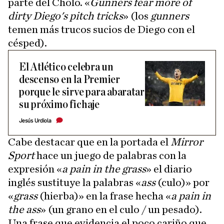
parte del Cholo. «
Gunners fear more of
dirty Diego's pitch tricks
» (los
gunners
temen más trucos sucios de Diego con el
césped).
El Atlético celebra un
descenso en la Premier
porque le sirve para abaratar
su próximo fichaje
Jesús Urdiola
Cabe destacar que en la portada el
Mirror
Sport
hace un juego de palabras con la
expresión «
a pain in the grass
» el diario
inglés sustituye la palabras «
ass
(culo)» por
«
grass
(hierba)» en la frase hecha «
a pain in
the ass
» (un grano en el culo / un pesado).
Una frase que evidencia el poco cariño que