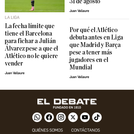
31 de agosto
Juan Vallaure
LA LIGA
La fecha límite que
Por qué el Atlético
tiene el Barcelona
debuta antes en Liga
para fichar a Julián
que Madrid y Barça
Álvarez pese a que el
pese a tener más
Atlético no le quiere
jugadores en el
vender
Mundial
Juan Vallaure
Juan Vallaure
QUIÉNES SOMOS
CONTÁCTANOS