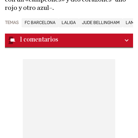
rojo y otro azul–.
TEMAS
FC BARCELONA
LALIGA
JUDE BELLINGHAM
LAMIN
1
comentarios