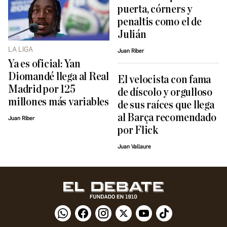
puerta, córners y
penaltis como el de
Julián
LA LIGA
Juan Riber
Ya es oficial: Yan
Diomandé llega al Real
El velocista con fama
Madrid por 125
de díscolo y orgulloso
millones más variables
de sus raíces que llega
al Barça recomendado
Juan Riber
por Flick
Juan Vallaure