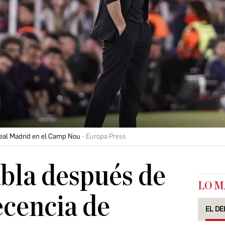
Real Madrid en el Camp Nou
Europa Press
bla después de
LO M
cencia de
EL DE