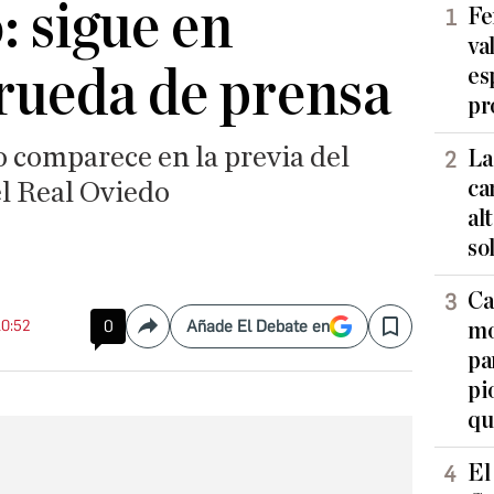
: sigue en
Fe
va
 rueda de prensa
es
pr
o comparece en la previa del
La
ca
el Real Oviedo
al
so
Ca
10:52
0
Añade El Debate en
mo
Compartir
Save
pa
pi
qu
El