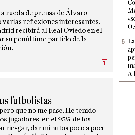
Co
Ma
la rueda de prensa de Álvaro
«s
 varias reflexiones interesantes.
Oc
drid recibirá al Real Oviedo en el
r su penúltimo partido de la
La
ción.
ap
pe
Subir
ma
Al
s futbolistas
pero que no me pase. He tenido
os jugadores, en el 95% de los
arriesgar, dar minutos poco a poco