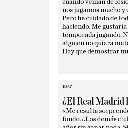
cuando venían de lesió
nos jugamos mucho y q
Pero he cuidado de tod
haciendo. Me gustaría 
temporada jugando. No
alguien no quiera mete
Hay que demostrar muc
10:47
¿El Real Madrid 
«Me resulta sorprend
fondo. ¿Los demás clu
años sin ganar nada. S