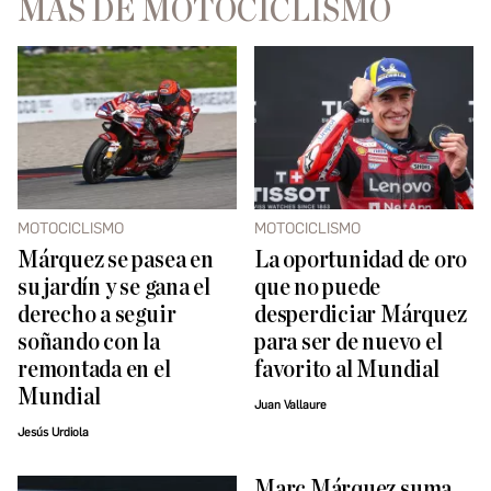
MÁS DE MOTOCICLISMO
MOTOCICLISMO
MOTOCICLISMO
Márquez se pasea en
La oportunidad de oro
su jardín y se gana el
que no puede
derecho a seguir
desperdiciar Márquez
soñando con la
para ser de nuevo el
remontada en el
favorito al Mundial
Mundial
Juan Vallaure
Jesús Urdiola
Marc Márquez suma