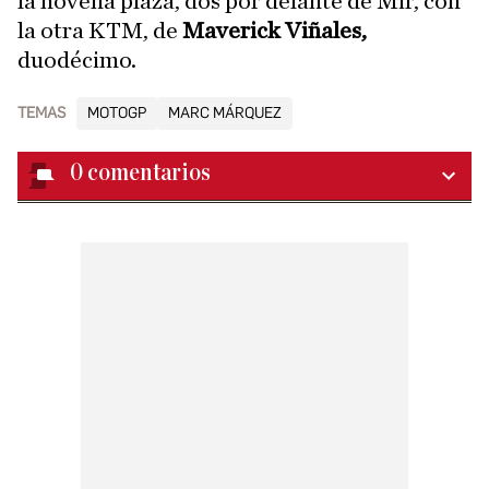
la novena plaza, dos por delante de Mir, con
la otra KTM, de
Maverick Viñales,
duodécimo.
TEMAS
MOTOGP
MARC MÁRQUEZ
0
comentarios