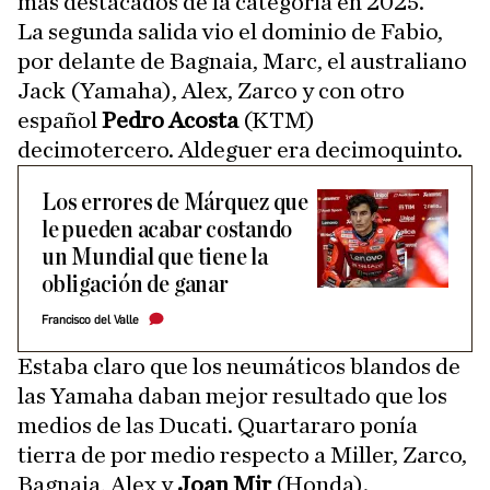
más destacados de la categoría en 2025.
La segunda salida vio el dominio de Fabio,
por delante de Bagnaia, Marc, el australiano
Jack (Yamaha), Alex, Zarco y con otro
español
Pedro Acosta
(KTM)
decimotercero. Aldeguer era decimoquinto.
Los errores de Márquez que
le pueden acabar costando
un Mundial que tiene la
obligación de ganar
Francisco del Valle
Estaba claro que los neumáticos blandos de
las Yamaha daban mejor resultado que los
medios de las Ducati. Quartararo ponía
tierra de por medio respecto a Miller, Zarco,
Bagnaia, Alex y
Joan Mir
(Honda).