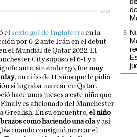
de
d
M
Nu
ó el
sexto gol de Inglaterra
en la
Ma
cción por 6-2 ante Irán en el debut
re
en el Mundial de Qatar 2022. El
Es
nchester City supuso el 6-1 y a
ju
significante, sin embargo, fue
muy
inlay
, un niño de 11 años que le pidió
ión si lograba marcar en Qatar.
oció hace unos meses a este niño que
. Finaly es aficionado del Manchester
ita Grealish. En su encuentro,
el niño
s brazos como haciendo una ola
y así
nglés cuando consiguió marcar el