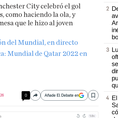
chester City celebró el gol
De
s, como haciendo la ola, y
av
Ar
mesa que le hizo al joven
in
b
ón del Mundial, en directo
Lu
ca: Mundial de Qatar 2022 en
of
se
di
pu
qu
:26
0
Añade El Debate en
El
Compartir
Save
Sa
có