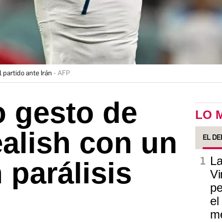
 partido ante Irán
AFP
o gesto de
LO 
alish con un
EL DE
La
 parálisis
Vi
pe
el
m