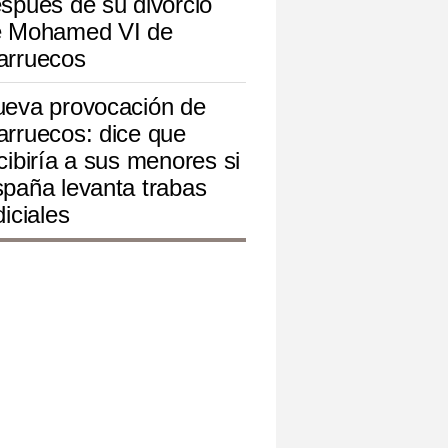
spués de su divorcio
e Mohamed VI de
arruecos
eva provocación de
rruecos: dice que
cibiría a sus menores si
paña levanta trabas
diciales