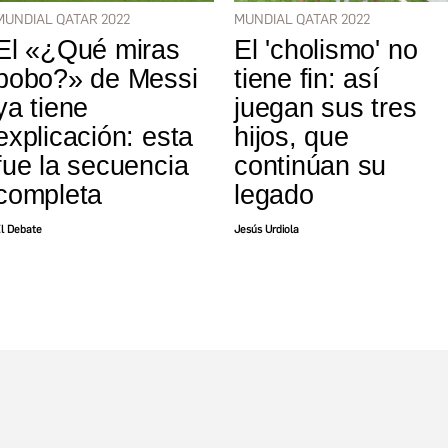
MUNDIAL QATAR 2022
MUNDIAL QATAR 2022
El «¿Qué miras
El 'cholismo' no
bobo?» de Messi
tiene fin: así
ya tiene
juegan sus tres
explicación: esta
hijos, que
fue la secuencia
continúan su
completa
legado
l Debate
Jesús Urdiola