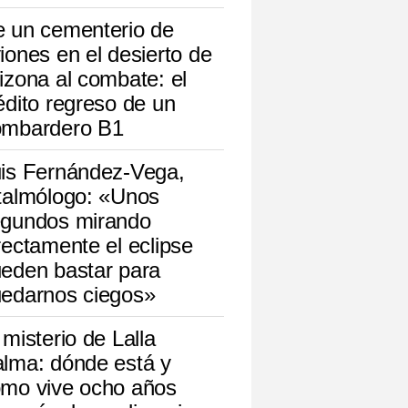
 un cementerio de
iones en el desierto de
izona al combate: el
édito regreso de un
ombardero B1
is Fernández-Vega,
talmólogo: «Unos
gundos mirando
rectamente el eclipse
eden bastar para
edarnos ciegos»
 misterio de Lalla
lma: dónde está y
mo vive ocho años