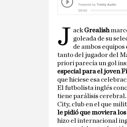
J
ack
Grealish
marc
goleada de su sele
de ambos equipos 
tanto del jugador del Ma
priori parecía un gol in
especial para el joven F
que hiciese esa celebrac
El futbolista inglés con
tiene parálisis cerebral
City, club en el que mil
le pidió que moviera lo
hizo el internacional i