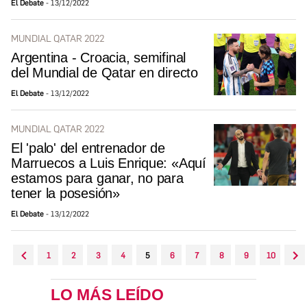
El Debate
13/12/2022
MUNDIAL QATAR 2022
Argentina - Croacia, semifinal
del Mundial de Qatar en directo
El Debate
13/12/2022
MUNDIAL QATAR 2022
El 'palo' del entrenador de
Marruecos a Luis Enrique: «Aquí
estamos para ganar, no para
tener la posesión»
El Debate
13/12/2022
1
2
3
4
5
6
7
8
9
10
LO MÁS LEÍDO