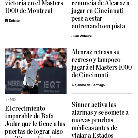
victoria en el Masters
renuncia de Alcaraz a
1000 de Montreal
jugar en Cincinnati
pese a estar
El Debate
entrenando en pista
Juan Vallaure
Alcaraz retrasa su
regreso y tampoco
jugará el Masters 1000
de Cincinnati
Alejandro de Santiago
TENIS
Sinner activa las
El crecimiento
alarmas y se somete a
imparable de Rafa
nuevas pruebas
Jódar que le tiene a las
médicas antes de
puertas de lograr algo
viajar a Estados