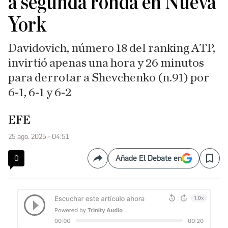
a segunda ronda en Nueva
York
Davidovich, número 18 del ranking ATP,
invirtió apenas una hora y 26 minutos
para derrotar a Shevchenko (n.91) por
6-1, 6-1 y 6-2
EFE
25 ago. 2025 - 04:51
0
Añade El Debate en
Compartir
Save