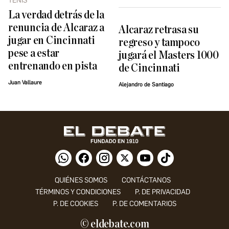
TENIS
La verdad detrás de la
renuncia de Alcaraz a
Alcaraz retrasa su
jugar en Cincinnati
regreso y tampoco
pese a estar
jugará el Masters 1000
entrenando en pista
de Cincinnati
Juan Vallaure
Alejandro de Santiago
QUIÉNES SOMOS
CONTÁCTANOS
TÉRMINOS Y CONDICIONES
P. DE PRIVACIDAD
P. DE COOKIES
P. DE COMENTARIOS
© eldebate.com