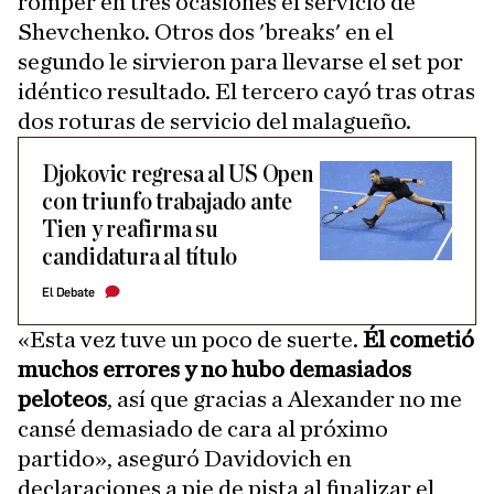
romper en tres ocasiones el servicio de
Shevchenko. Otros dos 'breaks' en el
segundo le sirvieron para llevarse el set por
idéntico resultado. El tercero cayó tras otras
dos roturas de servicio del malagueño.
Djokovic regresa al US Open
con triunfo trabajado ante
Tien y reafirma su
candidatura al título
El Debate
«Esta vez tuve un poco de suerte.
Él cometió
muchos errores y no hubo demasiados
peloteos
, así que gracias a Alexander no me
cansé demasiado de cara al próximo
partido», aseguró Davidovich en
declaraciones a pie de pista al finalizar el