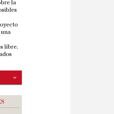
obre la
osibles
royecto
a una
s
 libre.
iados
ES