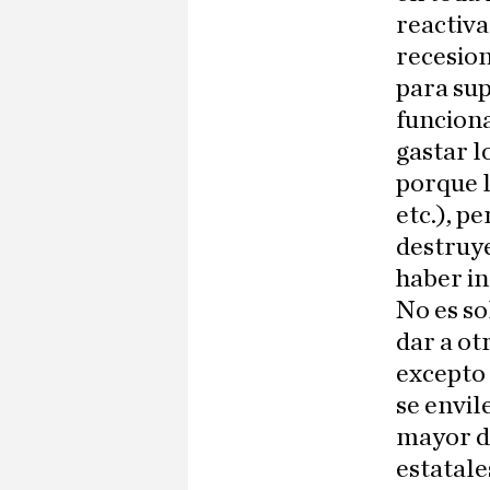
reactiva
recesion
para sup
funcion
gastar l
porque l
etc.), p
destruy
haber in
No es so
dar a ot
excepto
se envil
mayor d
estatale