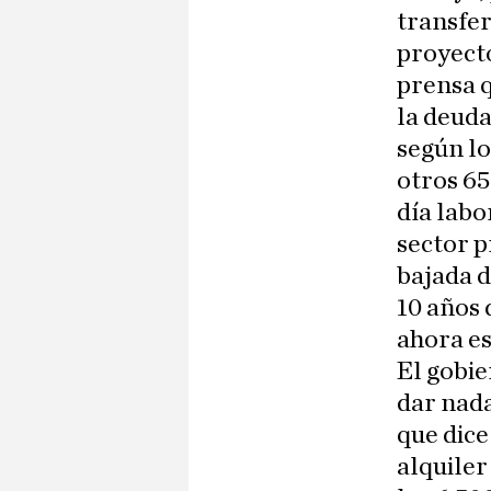
transfer
proyecto
prensa q
la deuda
según lo
otros 65
día labo
sector p
bajada d
10 años 
ahora es
El gobie
dar nada
que dice
alquiler