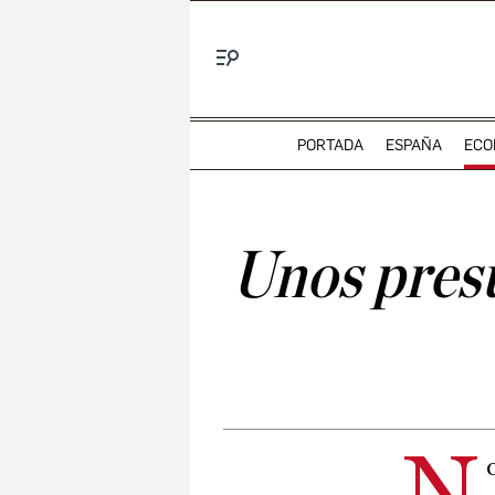
Menú
PORTADA
ESPAÑA
ECO
Unos presu
N