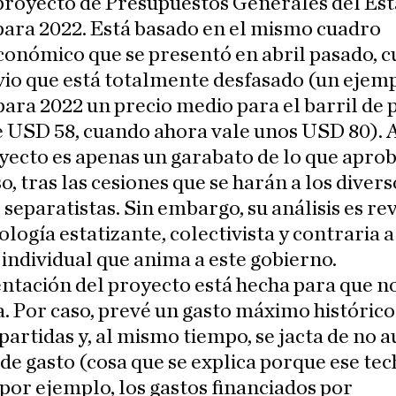
proyecto de Presupuestos Generales del Es
para 2022. Está basado en el mismo cuadro
onómico que se presentó en abril pasado, 
vio que está totalmente desfasado (un ejemp
ara 2022 un precio medio para el barril de 
e USD 58, cuando ahora vale unos USD 80).
yecto es apenas un garabato de lo que aprob
, tras las cesiones que se harán a los divers
 separatistas. Sin embargo, su análisis es r
eología estatizante, colectivista y contraria a
 individual que anima a este gobierno.
ntación del proyecto está hecha para que no
. Por caso, prevé un gasto máximo histórico
artidas y, al mismo tiempo, se jacta de no
 de gasto (cosa que se explica porque ese te
 por ejemplo, los gastos financiados por