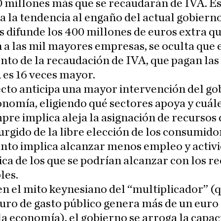
0 millones más que se recaudarán de IVA. E
a la tendencia al engaño del actual gobierno
 difunde los 400 millones de euros extra qu
 a las mil mayores empresas, se oculta que 
to de la recaudación de IVA, que pagan las
, es 16 veces mayor.
cto anticipa una mayor intervención del go
onomía, eligiendo qué sectores apoya y cuále
pre implica aleja la asignación de recursos 
urgido de la libre elección de los consumido
anto implica alcanzar menos empleo y activ
a de los que se podrían alcanzar con los r
les.
n el mito keynesiano del “multiplicador” (q
uro de gasto público genera más de un euro
la economía), el gobierno se arroga la capac