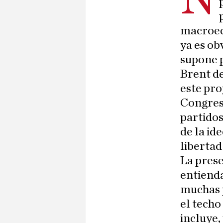
macroec
ya es ob
supone p
Brent d
este pro
Congreso
partidos
de la id
libertad
La prese
entienda
muchas p
el techo
incluye,