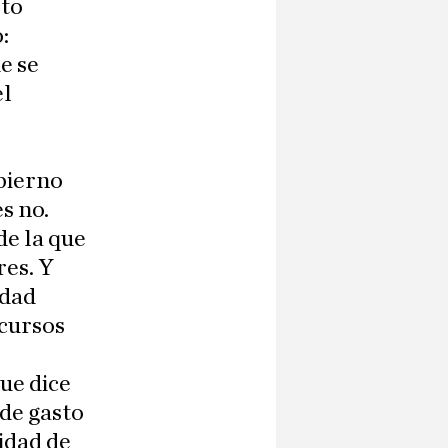
sto
:
e se
el
bierno
s no.
de la que
res. Y
idad
ecursos
ue dice
 de gasto
idad de