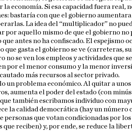
r la economía. Si esa capacidad fuera real, 
es: bastaría con que el gobierno aumentara 
erarlas. La idea del “multiplicador” no pue
ar por aquello mismo de que el gobierno no
o que antes no ha confiscado. El espejismo o
o que gasta el gobierno se ve (carreteras, su
ero no se ven los empleos y actividades que s
en por el menor consumo y la menor invers
cautado más recursos al sector privado.
lo un problema económico. Al quitar a unos
ros, aumenta el poder del estado (con minús
 que también escribamos individuo con mayú
ece la calidad democrática (hay un número 
e personas que votan condicionadas por los
s que reciben) y, por ende, se reduce la libe