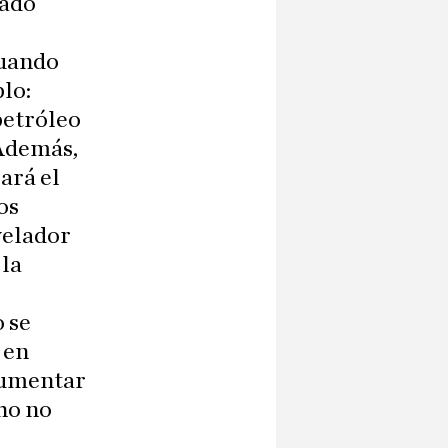
tado
cuando
lo:
petróleo
 Además,
ará el
os
evelador
 la
 se
 en
 aumentar
cho no