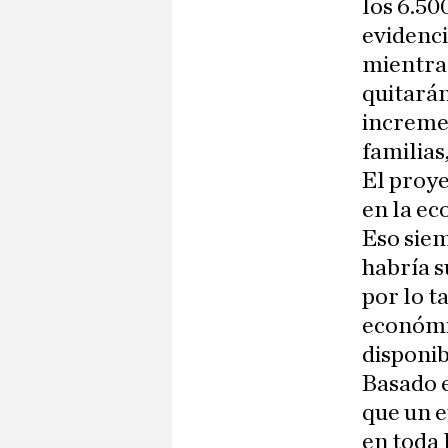
los 6.50
evidenci
mientras
quitarán
incremen
familias
El proye
en la ec
Eso siem
habría s
por lo t
económic
disponib
Basado e
que un e
en toda 