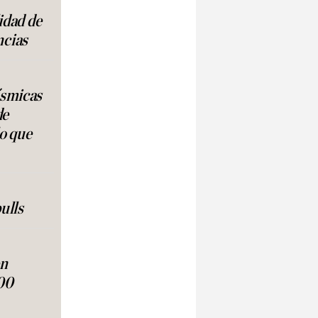
lidad de
ncias
ísmicas
de
lo que
ulls
en
00