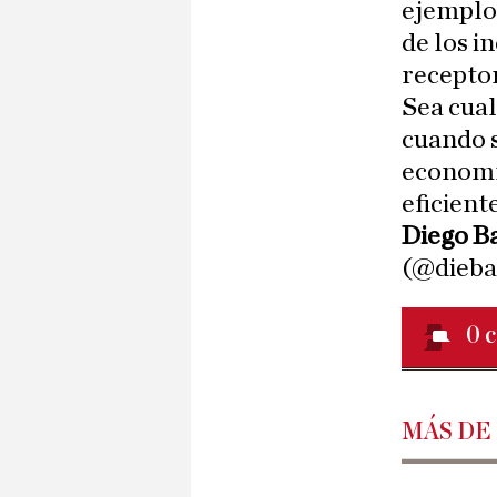
ejemplo:
de los i
receptor
Sea cual
cuando s
economí
eficient
Diego B
(@dieba
0
c
MÁS DE