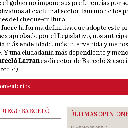
 el gobierno impone sus preferencias por s
ndividuos al excluir al sector taurino de los p
es del cheque-cultura.
 fuere la forma definitiva que adopte este p
ea aprobado por el Legislativo, nos anticip
a más endeudada, más intervenida y meno
e. Y una ciudadanía más dependiente y menos
arceló Larran
es director de Barceló & asoc
rcelo)
omentarios
 DIEGO BARCELÓ
ÚLTIMAS OPINION
JAIME MAYOR OREJA