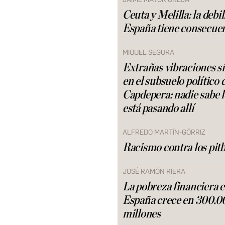
Ceuta y Melilla: la debi
España tiene consecue
MIQUEL SEGURA
Extrañas vibraciones s
en el subsuelo político 
Capdepera: nadie sabe 
está pasando allí
ALFREDO MARTÍN-GÓRRIZ
Racismo contra los pitb
JOSÉ RAMÓN RIERA
La pobreza financiera 
España crece en 300.0
millones