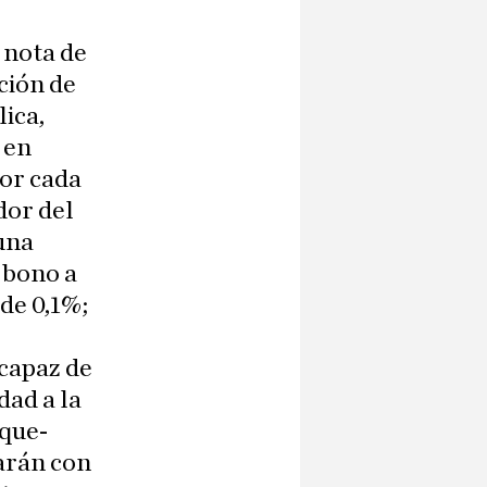
 nota de
ción de
lica,
 en
por cada
dor del
 una
 bono a
de 0,1%;
 capaz de
dad a la
eque-
garán con