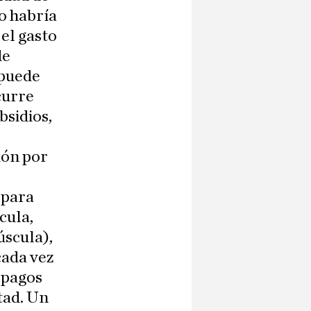
no habría
el gasto
de
 puede
curre
bsidios,
e
ión por
 para
cula,
scula),
cada vez
 pagos
rtad. Un