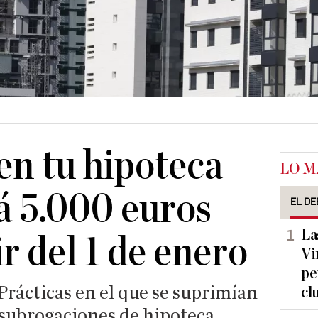
en tu hipoteca
LO M
á 5.000 euros
EL DE
La
r del 1 de enero
Vi
pe
rácticas en el que se suprimían
cl
 subrogaciones de hipoteca