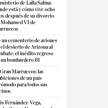
 misterio de Lalla Salma:
nde está y cómo vive ocho
os después de su divorcio
 Mohamed VI de
rruecos
 un cementerio de aviones
 el desierto de Arizona al
mbate: el inédito regreso
 un bombardero B1
 Gran Marruecos: las
biciones de un país
cómodo para todos sus
cinos
is Fernández-Vega,