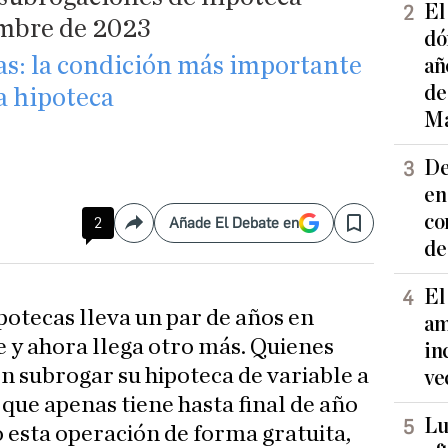
El
iembre de 2023
dó
as: la condición más importante
añ
de
a hipoteca
Ma
De
en
co
2
Añade El Debate en
Compartir
Save
de
El
potecas lleva un par de años en
am
 y ahora llega otro más. Quienes
in
n subrogar su hipoteca de variable a
ve
 que apenas tiene hasta final de año
Lu
o esta operación de forma gratuita,