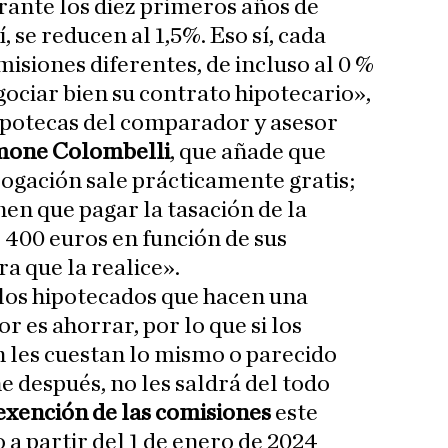
rante los diez primeros años de
í, se reducen al 1,5%. Eso sí, cada
isiones diferentes, de incluso al 0 %
gociar bien su contrato hipotecario»,
Hipotecas del comparador y asesor
mone Colombelli
, que añade que
ogación sale prácticamente gratis;
nen que pagar la tasación de la
s 400 euros en función de sus
a que la realice».
los hipotecados que hacen una
 es ahorrar, por lo que si los
n les cuestan lo mismo o parecido
e después, no les saldrá del todo
exención de las comisiones
este
o a partir del 1 de enero de 2024