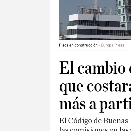
Pisos en construcción
Europa Press
El cambio 
que costar
más a parti
El Código de Buenas P
las comisiones en las