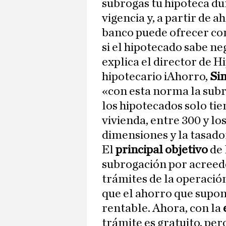
subrogas tu hipoteca du
vigencia y, a partir de ah
banco puede ofrecer com
si el hipotecado sabe ne
explica el director de 
hipotecario iAhorro,
Si
«con esta norma la subr
los hipotecados solo tie
vivienda, entre 300 y lo
dimensiones y la tasador
El
principal objetivo
de 
subrogación por acreedor
trámites de la operació
que el ahorro que supon
rentable. Ahora, con la
trámite es gratuito, per