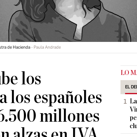
istra de Hacienda
Paula Andrade
LO M
be los
EL DE
a los españoles
La
Vi
6.500 millones
pe
cl
n alzas en IVA,