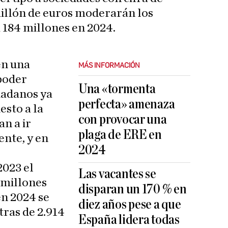
millón de euros moderarán los
a 184 millones en 2024.
én una
MÁS INFORMACIÓN
poder
Una «tormenta
udadanos ya
perfecta» amenaza
esto a la
con provocar una
an a ir
plaga de ERE en
nte, y en
2024
2023 el
Las vacantes se
 millones
disparan un 170 % en
en 2024 se
diez años pese a que
tras de 2.914
España lidera todas