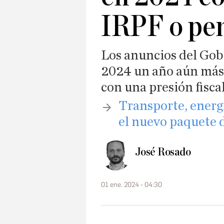
IRPF o pe
Los anuncios del Go
2024 un año aún más 
con una presión fisca
​Transporte, energí
el nuevo paquete 
José Rosado
01 ene. 2024 - 04:30