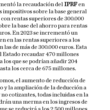
umentó la recaudación del
IPRF
en
s impositivos sobre la base general
 con rentas superiores de 300.000
obre la base del ahorro para rentas
uros. En 2023 se incrementó un
n en las rentas superiores a los
n las de más de 300.000 euros. Esta
al Estado recaudar 470 millones
 a los que se podrían añadir 204
asta los cerca de 675 millones.
omos, el aumento de reducción de
o y la ampliación de la deducción a
o cotizantes, todas incluidas en la
drán una merma en los ingresos de
ue se reducirá a los 2.500 millones