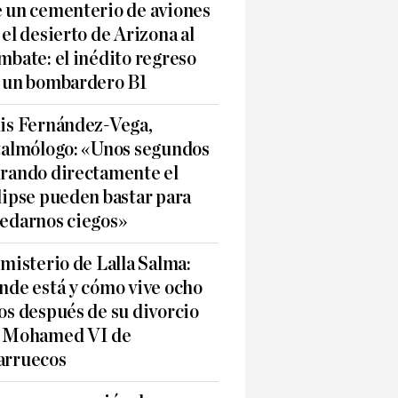
 un cementerio de aviones
 el desierto de Arizona al
mbate: el inédito regreso
 un bombardero B1
is Fernández-Vega,
talmólogo: «Unos segundos
rando directamente el
lipse pueden bastar para
edarnos ciegos»
 misterio de Lalla Salma:
nde está y cómo vive ocho
os después de su divorcio
 Mohamed VI de
rruecos