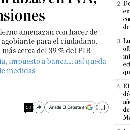
De
nsiones
en
co
de
bierno amenazan con hacer de
agobiante para el ciudadano,
Lu
of
l más cerca del 39 % del PIB
mi
a, impuesto a banca...: así queda
ec
de medidas
qu
El
dó
añ
53
Añade El Debate en
de
Compartir
Save
Ma