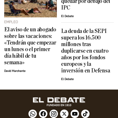
quedar por debajo del
IPC
El Debate
EMPLEO
El aviso de un abogado
La deuda de la SEPI
sobre las vacaciones:
supera los 16.500
«Tendrán que empezar
millones tras
un lunes o el primer
duplicarse en cuatro
día hábil de tu
años por los fondos
semana»
europeos y la
inversión en Defensa
David Marchante
El Debate