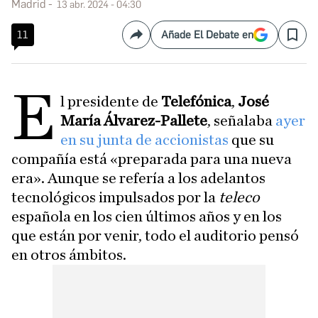
Madrid
13 abr. 2024 - 04:30
11
Añade El Debate en
Compartir
Save
E
l presidente de
Telefónica
,
José
María Álvarez-Pallete
, señalaba
ayer
en su junta de accionistas
que su
compañía está «preparada para una nueva
era». Aunque se refería a los adelantos
tecnológicos impulsados por la
teleco
española en los cien últimos años y en los
que están por venir, todo el auditorio pensó
en otros ámbitos.