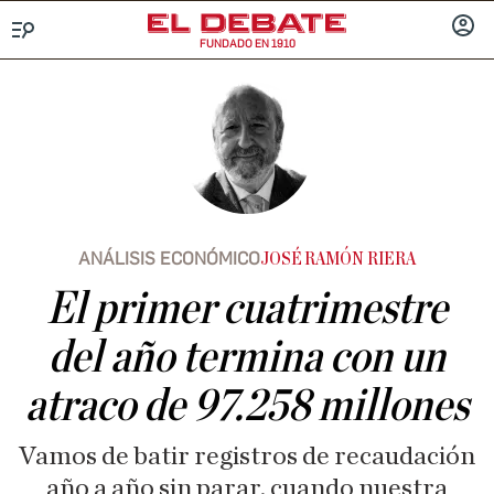
FUNDADO EN 1910
Menú
INICIA
SESIÓ
ANÁLISIS ECONÓMICO
JOSÉ RAMÓN RIERA
El primer cuatrimestre
del año termina con un
atraco de 97.258 millones
Vamos de batir registros de recaudación
año a año sin parar, cuando nuestra