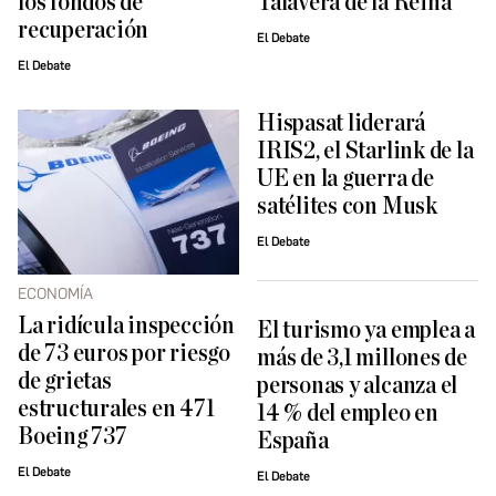
los fondos de
Talavera de la Reina
recuperación
El Debate
El Debate
Hispasat liderará
IRIS2, el Starlink de la
UE en la guerra de
satélites con Musk
El Debate
ECONOMÍA
La ridícula inspección
El turismo ya emplea a
de 73 euros por riesgo
más de 3,1 millones de
de grietas
personas y alcanza el
estructurales en 471
14 % del empleo en
Boeing 737
España
El Debate
El Debate