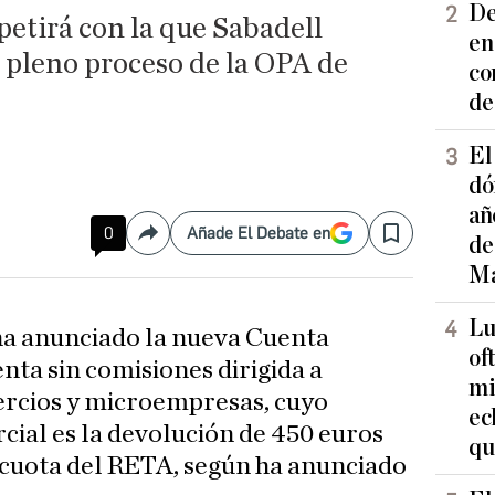
De
etirá con la que Sabadell
en
 pleno proceso de la OPA de
co
de
El
dó
añ
0
Añade El Debate en
Compartir
Save
de
Ma
Lu
a anunciado la nueva Cuenta
of
nta sin comisiones dirigida a
mi
rcios y microempresas, cuyo
ec
cial es la devolución de 450 euros
qu
a cuota del RETA, según ha anunciado