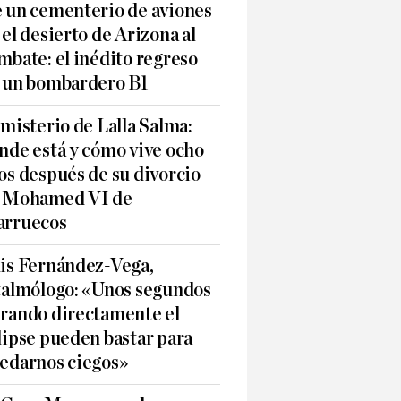
 un cementerio de aviones
 el desierto de Arizona al
mbate: el inédito regreso
 un bombardero B1
 misterio de Lalla Salma:
nde está y cómo vive ocho
os después de su divorcio
 Mohamed VI de
rruecos
is Fernández-Vega,
talmólogo: «Unos segundos
rando directamente el
lipse pueden bastar para
edarnos ciegos»