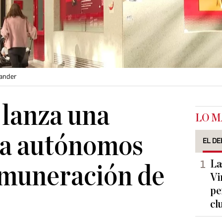
tander
lanza una
LO M
ra autónomos
EL DE
La
emuneración de
Vi
pe
cl