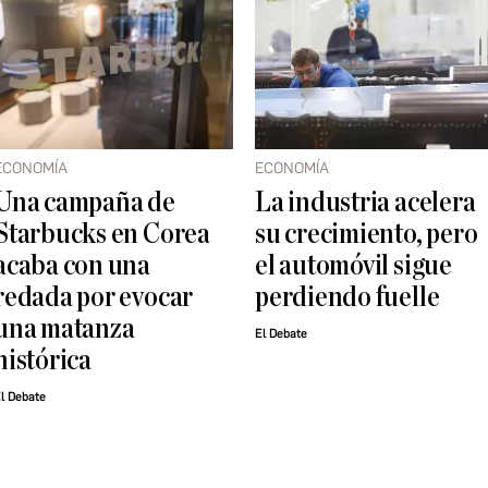
ECONOMÍA
ECONOMÍA
Una campaña de
La industria acelera
Starbucks en Corea
su crecimiento, pero
acaba con una
el automóvil sigue
redada por evocar
perdiendo fuelle
una matanza
El Debate
histórica
l Debate