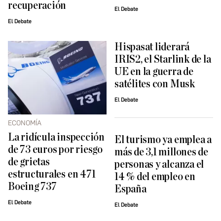
recuperación
El Debate
El Debate
Hispasat liderará
IRIS2, el Starlink de la
UE en la guerra de
satélites con Musk
El Debate
ECONOMÍA
La ridícula inspección
El turismo ya emplea a
de 73 euros por riesgo
más de 3,1 millones de
de grietas
personas y alcanza el
estructurales en 471
14 % del empleo en
Boeing 737
España
El Debate
El Debate