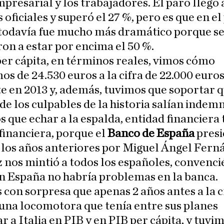
mpresarial y los trabajadores. El paro llegó a
 oficiales y superó el 27 %, pero es que en el
 todavía fue mucho más dramático porque s
on a estar por encima el 50 %.
er cápita, en términos reales, vimos cómo
s de 24.530 euros a la cifra de 22.000 euro
e en 2013 y, además, tuvimos que soportar 
e los culpables de la historia salían indemn
 que echar a la espalda, entidad financiera 
financiera, porque el
Banco de España
presi
 los años anteriores por Miguel Ángel Fern
 nos mintió a todos los españoles, convenc
n España no habría problemas en la banca.
con sorpresa que apenas 2 años antes a la cr
una locomotora que tenía entre sus planes
r a Italia en PIB y en PIB per cápita, y tuvi