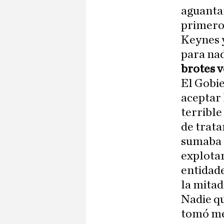
aguantar
primero 
Keynes y
para nad
brotes 
El Gobi
aceptar 
terrible
de trata
sumaba m
explotar
entidade
la mitad
Nadie qu
tomó med