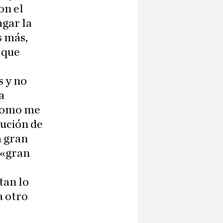
on el
agar la
s más,
 que
s y no
a
 como me
lución de
a gran
l «gran
tan lo
a otro