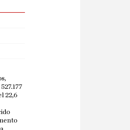
os,
 527.177
l 22,6
cido
omento
La