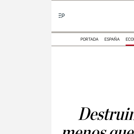
Menú
PORTADA
ESPAÑA
ECO
Destrui
menos que 