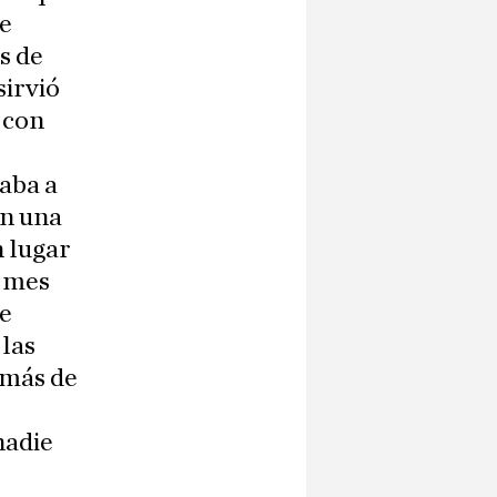
de
s de
sirvió
 con
aba a
en una
n lugar
a mes
de
 las
 más de
nadie