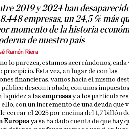
tre 2019 y 2024 han desaparecid
8.448 empresas, un 24,5 % más qu
or momento de la historia económ
derna de nuestro país
sé Ramón Riera
no lo parezca, estamos acercándonos, cada 
 precipicio. Esta vez, en lugar de con las
iones financieras, vamos hacia el mismo des
 público descontrolado, con unos impuesto
n liquidez a las
empresas
y a los particulares 
 ello, con un incremento de una deuda que 
e cerrar el 2025 por encima del 1,7 billón d
n Europea
ya se ha dado cuenta de que hay 