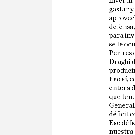
invertir
gastar y
aprovec
defensa
para inv
se le oc
Pero es 
Draghi d
producir
Eso sí, 
entera d
que tene
General 
déficit 
Ese défi
nuestra 