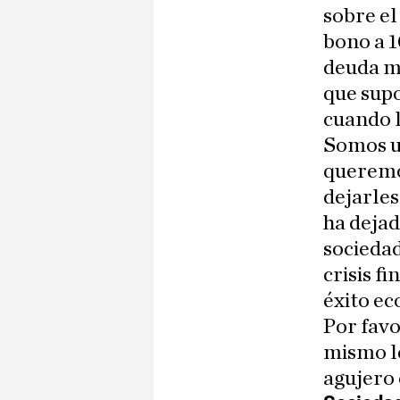
sobre el
bono a 1
deuda mu
que supo
cuando l
Somos un
queremos
dejarles
ha dejad
sociedad
crisis f
éxito e
Por favo
mismo le
agujero 