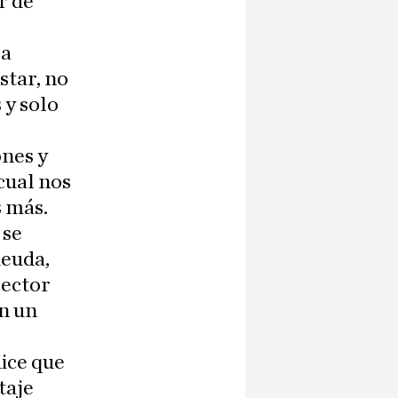
r de
la
star, no
 y solo
ones y
cual nos
s más.
 se
deuda,
rector
on un
dice que
taje