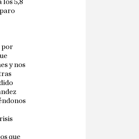
 los 5,8
 paro
e
s por
que
es y nos
tras
dido
ández
iéndonos
isis
mos que