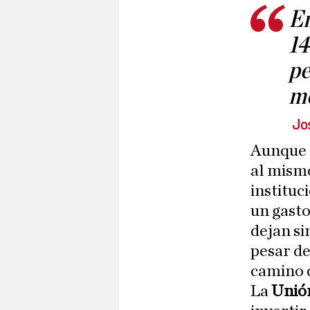
En
14
pe
mo
Jo
Aunque 
al mismo
instituc
un gasto
dejan si
pesar de
camino d
La
Unió