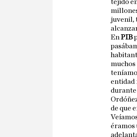
tejido e
millones
juvenil,
alcanzar
En
PIB
p
pasábamo
habitant
muchos d
teníamos
entidad 
durante
Ordóñez
de que e
Veíamos 
éramos 
adelanta