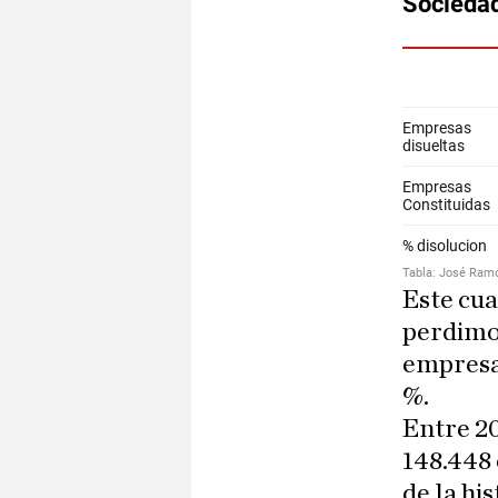
Este cua
perdimos
empresas
%.
Entre 20
148.448
de la hi