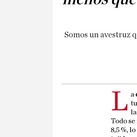
Somos un avestruz qu
L
a
t
la
Todo se 
8,5 %, l