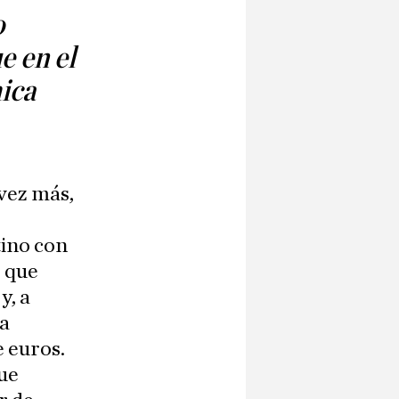
o
e en el
ica
vez más,
tino con
s que
y, a
va
e euros.
que