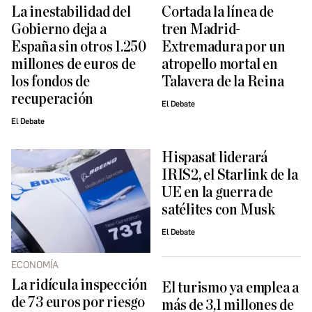
La inestabilidad del
Cortada la línea de
Gobierno deja a
tren Madrid-
España sin otros 1.250
Extremadura por un
millones de euros de
atropello mortal en
los fondos de
Talavera de la Reina
recuperación
El Debate
El Debate
Hispasat liderará
IRIS2, el Starlink de la
UE en la guerra de
satélites con Musk
El Debate
ECONOMÍA
La ridícula inspección
El turismo ya emplea a
de 73 euros por riesgo
más de 3,1 millones de