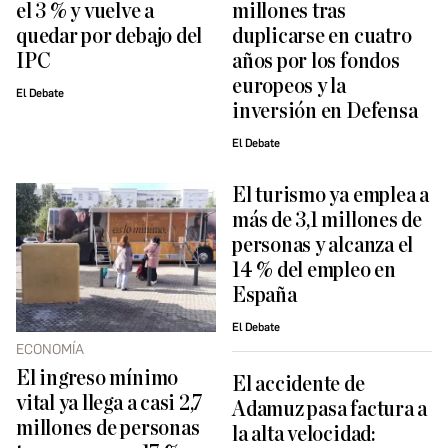
el 3 % y vuelve a
millones tras
quedar por debajo del
duplicarse en cuatro
IPC
años por los fondos
europeos y la
El Debate
inversión en Defensa
El Debate
El turismo ya emplea a
más de 3,1 millones de
personas y alcanza el
14 % del empleo en
España
El Debate
ECONOMÍA
El ingreso mínimo
El accidente de
vital ya llega a casi 2,7
Adamuz pasa factura a
millones de personas
la alta velocidad: