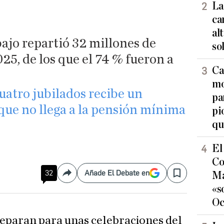
La
ca
al
ajo repartió 32 millones de
so
25, de los que el 74 % fueron a
Ca
mo
cuatro jubilados recibe un
pa
e no llega a la pensión mínima
pi
qu
El
Co
32
Añade El Debate en
Ma
Compartir
Save
«s
Oc
eparan para unas celebraciones del