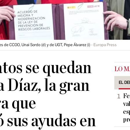
es de CCOO, Unai Sordo (d) y de UGT, Pepe Álvarez (i)
Europa Press
atos se quedan
LO M
 Díaz, la gran
EL DE
Fe
ra que
va
es
ó sus ayudas en
pr