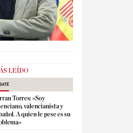
ÁS LEÍDO
BATE
rran Torres: «Soy
lenciano, valencianista y
pañol. A quien le pese es su
oblema»