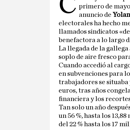
C
primero de mayo 
anuncio de
Yolan
electorales ha hecho mel
llamados sindicatos «de 
benefactora a lo largo d
La llegada de la gallega
soplo de aire fresco par
Cuando accedió al cargo
en subvenciones para lo
trabajadores se situaba
euros, tras años congel
financiera y los recort
Tan solo un año después
un 56 %, hasta los 13,88
del 22 % hasta los 17 mi