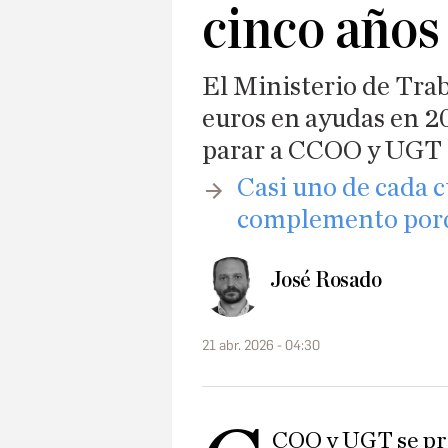
cinco años
El Ministerio de Trab
euros en ayudas en 20
parar a CCOO y UGT
​Casi uno de cada 
complemento porqu
José Rosado
21 abr. 2026 - 04:30
COO y UGT se pr