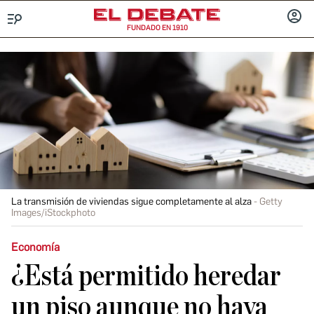
FUNDADO EN 1910
Menú
INICIA
SESIÓ
La transmisión de viviendas sigue completamente al alza
Getty
Images/iStockphoto
Economía
¿Está permitido heredar
un piso aunque no haya