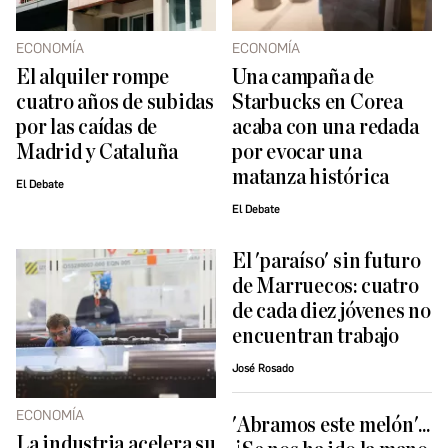
ECONOMÍA
ECONOMÍA
El alquiler rompe
Una campaña de
cuatro años de subidas
Starbucks en Corea
por las caídas de
acaba con una redada
Madrid y Cataluña
por evocar una
matanza histórica
El Debate
El Debate
El 'paraíso' sin futuro
de Marruecos: cuatro
de cada diez jóvenes no
encuentran trabajo
José Rosado
ECONOMÍA
'Abramos este melón'...
La industria acelera su