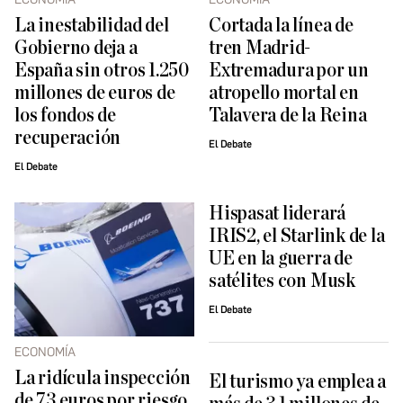
La inestabilidad del
Cortada la línea de
Gobierno deja a
tren Madrid-
España sin otros 1.250
Extremadura por un
millones de euros de
atropello mortal en
los fondos de
Talavera de la Reina
recuperación
El Debate
El Debate
Hispasat liderará
IRIS2, el Starlink de la
UE en la guerra de
satélites con Musk
El Debate
ECONOMÍA
La ridícula inspección
El turismo ya emplea a
de 73 euros por riesgo