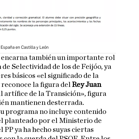
España en Castilla y León
a
encarna también un importante rol
de Selectividad de los de Feijóo, ya
es básicos «el significado de la
reconoce la figura del
Rey Juan
 artífice de la Transición», figura
bién mantienen desterrada.
su programa no incluye contenido
l planteado por el Ministerio de
l PP ya ha hecho suyas ciertas
 con la cuerda del PSOE. Entre los