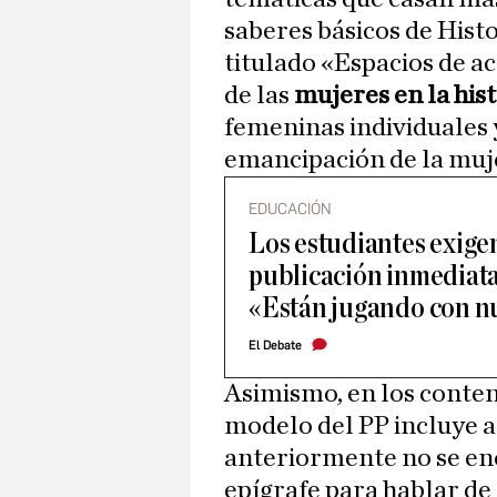
saberes básicos de Hist
titulado «Espacios de ac
de las
mujeres en la his
femeninas individuales y
emancipación de la muje
EDUCACIÓN
Los estudiantes exige
publicación inmediata
«Están jugando con n
El Debate
Asimismo, en los conteni
modelo del PP incluye a
anteriormente no se enc
epígrafe para hablar de