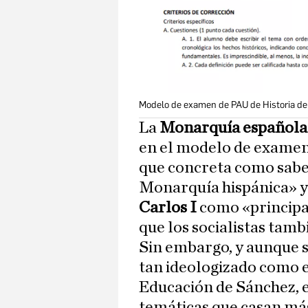
Modelo de examen de PAU de Historia de 
La
Monarquía español
en el modelo de examen 
que concreta como saber
Monarquía hispánica» y 
Carlos I
como «principal
que los socialistas tam
Sin embargo, y aunque 
tan ideologizado como e
Educación de Sánchez, e
temáticas que casan más