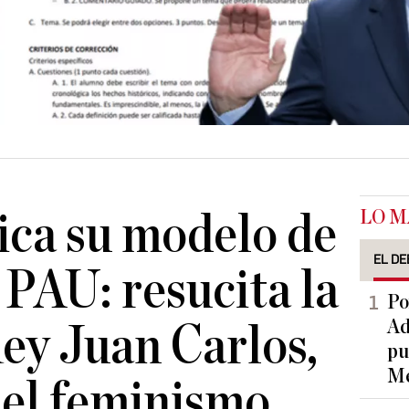
LO M
lica su modelo de
EL DE
PAU: resucita la
Po
Ad
Rey Juan Carlos,
pu
Me
 el feminismo