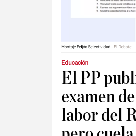
Montaje Feijóo Selectividad
El Debate
Educación
​El PP pub
examen de 
labor del 
pero cuela