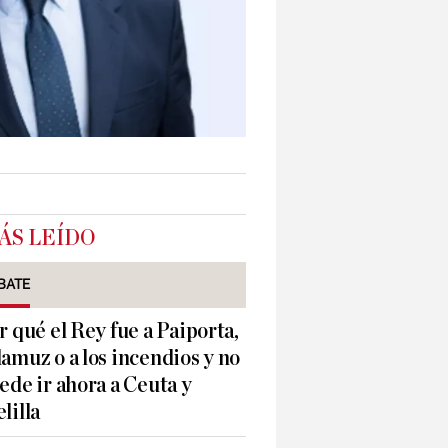
ÁS LEÍDO
BATE
r qué el Rey fue a Paiporta,
amuz o a los incendios y no
ede ir ahora a Ceuta y
lilla