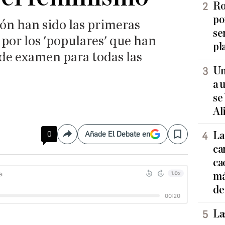
Ro
po
eón han sido las primeras
se
por los 'populares' que han
pl
de examen para todas las
Un
a 
se
Al
0
Añade El Debate en
La
Compartir
Save
ca
ca
má
de
La