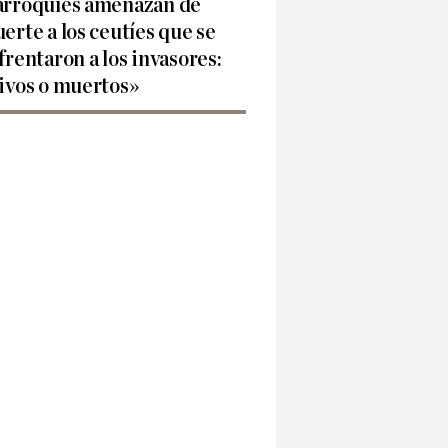
rroquíes amenazan de
erte a los ceutíes que se
frentaron a los invasores:
ivos o muertos»