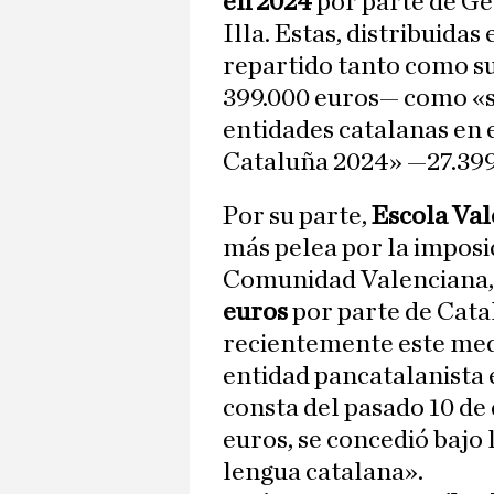
en 2024
por parte de Gen
Illa. Estas, distribuidas
repartido tanto como su
399.000 euros— como «s
entidades catalanas en e
Cataluña 2024» —27.39
Por su parte,
Escola Va
más pelea por la imposic
Comunidad Valenciana,
euros
por parte de Cata
recientemente este medi
entidad pancatalanista 
consta del pasado 10 de
euros, se concedió bajo 
lengua catalana».