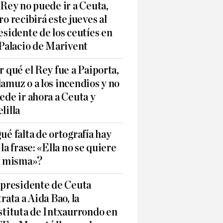
 Rey no puede ir a Ceuta,
ro recibirá este jueves al
esidente de los ceutíes en
 Palacio de Marivent
r qué el Rey fue a Paiporta,
amuz o a los incendios y no
ede ir ahora a Ceuta y
lilla
ué falta de ortografía hay
 la frase: «Ella no se quiere
í misma»?
 presidente de Ceuta
trata a Aida Bao, la
stituta de Intxaurrondo en