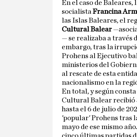
En el caso de Baleares, l
socialista
Francina Arm
las Islas Baleares, el r
Cultural Balear
—asocia
— se realizaba a través
embargo, tras la irrupc
Prohens al Ejecutivo ba
ministerios del Gobiern
al rescate de esta entid
nacionalismo en la regió
En total, y según const
Cultural Balear recibió
hasta el 6 de julio de 20
'popular' Prohens tras 
mayo de ese mismo año.
cinco últimas partidas d