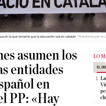
gua en la que reclama que la educación sea en catalán
Plataforma per la 
nes asumen los
LO M
as entidades
EL DE
La
español en
Vi
pe
el PP: «Hay
cl