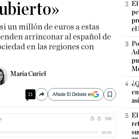
ubierto»
El
pe
pr
si un millón de euros a estas
el
tenden arrinconar al español de
Po
sociedad en las regiones con
Ad
pu
Me
María Curiel
¿Q
en
21
Añade El Debate en
Compartir
Save
as
El
re
su