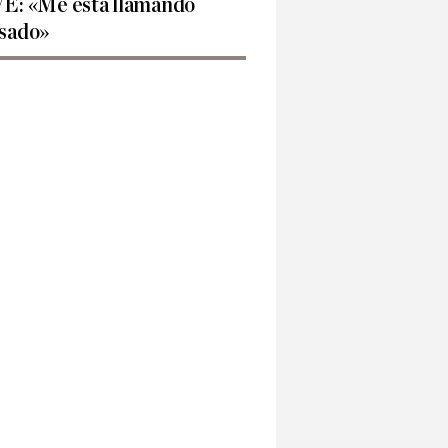
E: «Me está llamando
sado»